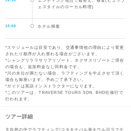
12:30
エンディング地点で着替え。昼食(ビュッフ
ェスタイルのローカル料理)
15:00
ホテル帰着
*スケジュールは目安であり、交通事情他の理由により変更
されたり順序が入れ替わる場合がございます。
*シャングリララサリアリゾート、ネクサスリゾートご滞在
の場合も、追加料金なし同料金です。
*川の水位が満たない場合、ラフティングを中止させて頂く
場合も御座います。予めご了承下さい。
*ガイドは英語インストラクターになります。
*このツアーは、TRAVERSE TOURS SDN. BHD社催行で
行われます。
ツアー詳細
大自然の中でラフティング!コタキナバル発キウル川ラフテ