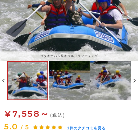
コタキナバル発キウル川ラフティング
¥7,558～
(税込)
5.0
5
/
1
件のクチコミを見る