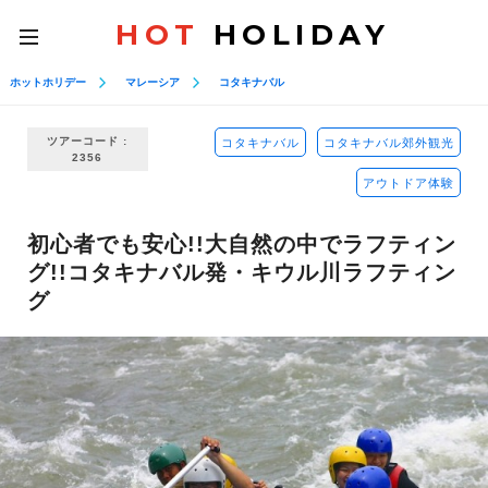
HOT
HOLIDAY
toggle
navigation
ホットホリデー
マレーシア
コタキナバル
ツアーコード :
コタキナバル
コタキナバル郊外観光
2356
アウトドア体験
初心者でも安心!!大自然の中でラフティン
グ!!コタキナバル発・キウル川ラフティン
グ