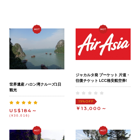
ジャカルタ発 プーケット 片道・
往復チケット LCC格安航空券!
世界遺産 ハロン湾クルーズ1日
観光
OFF
19%
￥13,000～
US$184～
(¥30,016)