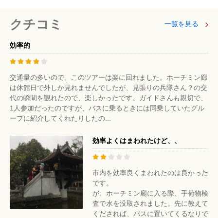
クチコミ
一覧を見る
効率的
交通量の多いので、このツアーは楽に回れました。ホーチミン廊
は休館日で外しか見れませんでしたが、見張りの兵隊さん？の交
代の瞬間を観れたので、楽しかったです。ガイドさんも親切で、
1人参加だったのですが、バスに乗るときには同乗していたグル
ープに紹介してくれたりしたの...
効率よくはまわれたけど、、
市内を効率良くまわれたのは良かった
です。
が、ホーチミン廟に入る際、手荷物検
査で水を没取されました。先に教えて
くだされば、バスに置いてくるなりで