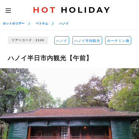
HOT
HOLIDAY
toggle
navigation
ホットホリデー
ベトナム
ハノイ
ツアーコード : 2100
ハノイ
ハノイ市内観光
ホーチミン廟
ハノイ半日市内観光【午前】