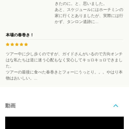
きたのに。と、思いました。
あと、スケジュールにはホーチミンの
家に行くとありましたが、実際には行
かず、タンロン遺跡に...
本場の春巻き！
ツアー中に少し歩くのですが、ガイドさんがいるので方向オンチ
はな私たちは道に迷う心配もなく安心してキョロキョロできまし
た。
ツアーの最後に食べた春巻きとフォーにうっとり。。。やはり本
物はおいしい。...
動画