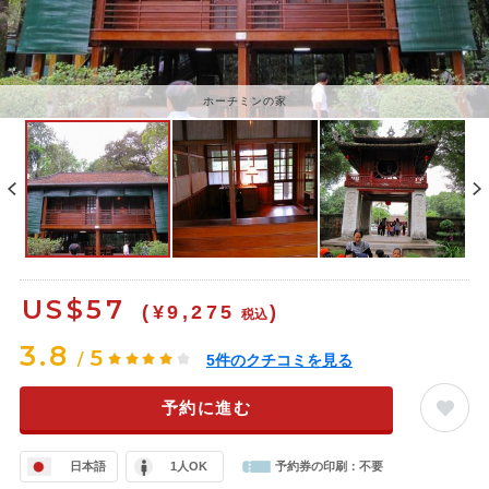
ホーチミンの家
US$
57
(¥9,275
)
税込
3.8
5
/
5
件のクチコミを見る
予約に進む
日本語
1人OK
予約券の印刷：
不要