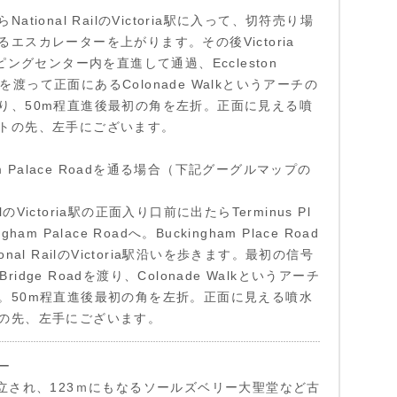
ational RailのVictoria駅に入って、切符売り場
エスカレーターを上がります。その後Victoria
ッピングセンター内を直進して通過、Eccleston
oadを渡って正面にあるColonade Walkというアーチの
り、50m程直進後最初の角を左折。正面に見える噴
トの先、左手にございます。
ham Palace Roadを通る場合（下記グーグルマップの
RailのVictoria駅の正面入り口前に出たらTerminus Pl
ham Palace Roadへ。Buckingham Place Road
onal RailのVictoria駅沿いを歩きます。最初の信号
n Bridge Roadを渡り、Colonade Walkというアーチ
。50m程直進後最初の角を左折。正面に見える噴水
の先、左手にございます。
ー
建立され、123ｍにもなるソールズベリー大聖堂など古