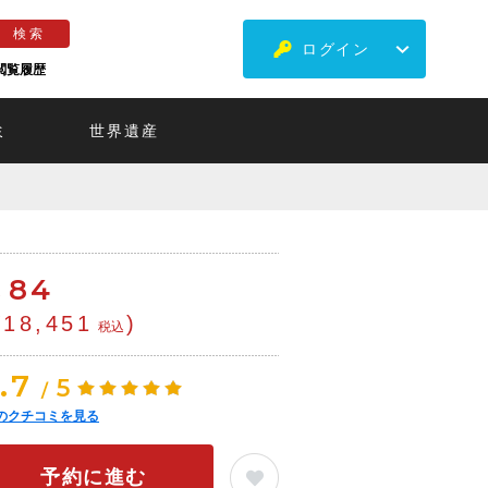
ログイン
閲覧履歴
ミ
世界遺産
￡
84
¥18,451
)
税込
.7
5
/
のクチコミを見る
予約に進む