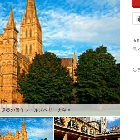
所要
最少
催行
ク建築の傑作ソールズベリー大聖堂