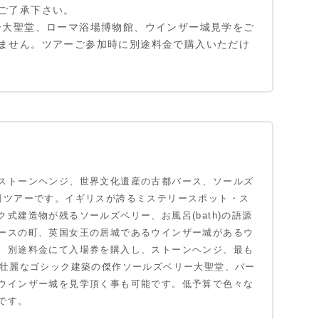
ご了承下さい。
ー大聖堂、ローマ浴場博物館、ウインザー城見学をご
ません。ツアーご参加時に別途料金で購入いただけ
ストーンヘンジ、世界文化遺産の古都バース、ソールズ
日ツアーです。イギリスが誇るミステリースポット・ス
式建造物が残るソールズベリー、お風呂(bath)の語源
ースの町、英国女王の居城であるウインザー城があるウ
、別途料金にて入場券を購入し、ストーンヘンジ、最も
の壮麗なゴシック建築の傑作ソールズベリー大聖堂、バー
ウインザー城を見学頂く事も可能です。低予算で色々な
です。