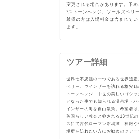
変更される場合があります。予め
*ストーンヘンジ、ソールズベリ
希望の方は入場料金は含まれてい
ます。
ツアー詳細
世界七不思議の一つである世界遺産
ベリー、ウインザーを訪れる格安1
トーンヘンジ、中世の美しいゴシック
となった事でも知られる温泉場・バ
インザーの町を自由散策。希望者は
英国らしい教会と称される13世紀
スにて古代ローマン浴場跡、神殿や
場所を訪れたい方にお勧めのツアー