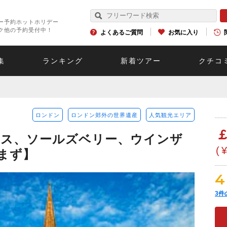
ー予約ホットホリデー
ク他の予約受付中！
よくあるご質問
お気に入り
集
ランキング
新着ツアー
クチコ
ロンドン
ロンドン郊外の世界遺産
人気観光エリア
ース、ソールズベリー、ウインザ
(
含まず】
4
3
件