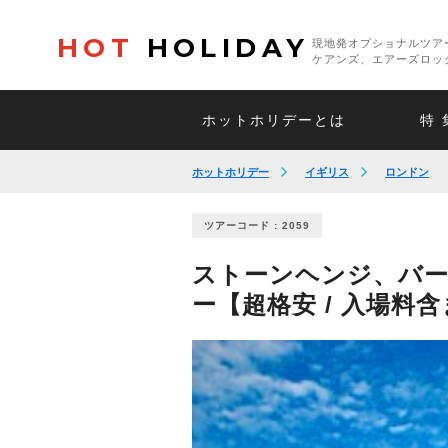
HOT
HOLIDAY
現地発オプショナルツア
ケアンズ、エアーズロッ
ホットホリデーとは
特 
ホットホリデー
イギリス
ロンドン
ツアーコード : 2059
ストーンヘンジ、バ
ー【超格安 / 入場料