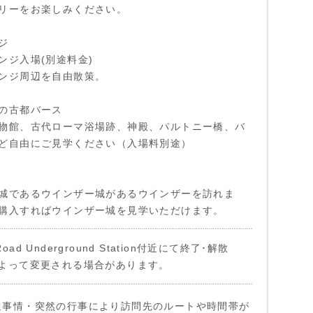
リーをお楽しみください。
ジ
ンジ入場(別途料金)
ンジ周辺を自由散策。
の古都バース
物館、古代ローマ浴場跡、神殿、パルトニー橋、バ
ど自由にご見学ください（入場料別途）
城であるウインザー城があるウインザーを訪れま
購入すればウインザー城を見学いただけます。
r Road Underground Station付近にて終了･解散
よって変更される場合があります。
通事情・突然の行事により訪問先のルートや時間帯が