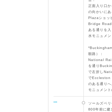
正面入り口からN
の向かいにある
Plazaショ
Bridge R
ある通りを入
水モニュメン
*Bucking
順路）：
National 
を通りBucking
で左折しNati
でEcclesto
のある通りへ
モニュメント
***
ソールズベリ
800年前に