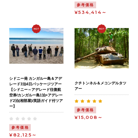
参考価格
¥534,414～
シドニー発 カンガルー島＆アデ
クチトンネル＆メコンデルタツ
レード3泊4日パッケージツアー
アー
【シドニー～アデレード往復航
空券/カンガルー島1泊+アデレー
ド2泊(相部屋)/英語ガイド付ツア
ー】
参考価格
¥15,008～
参考価格
¥82,125～