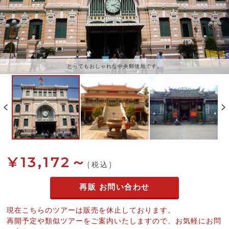
とってもおしゃれな中央郵便局です。
南ベトナム一の大きさの永厳寺です。
¥13,172～
(税込)
再販 お問い合わせ
現在こちらのツアーは販売を休止しております。
再開予定や類似ツアーをご案内いたしますので、お気軽にお問