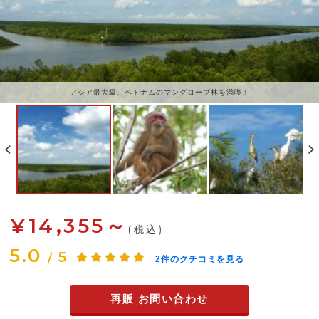
アジア最大級、ベトナムのマングローブ林を満喫！
移動中に野生のサルやシカに遭遇することも
¥14,355～
(税込)
5.0
5
/
2
件のクチコミを見る
再販 お問い合わせ