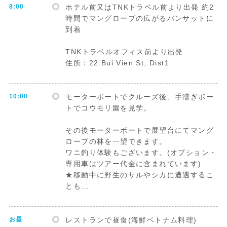
8:00
ホテル前又はTNKトラベル前より出発 約2
時間でマングローブの広がるバンサットに
到着
TNKトラベルオフィス前より出発
住所：22 Bui Vien St, Dist1
10:00
モーターボートでクルーズ後、手漕ぎボー
トでコウモリ園を見学。
その後モーターボートで展望台にてマング
ローブの林を一望できます。
ワニ釣り体験もございます。(オプション・
専用車はツアー代金に含まれています)
★移動中に野生のサルやシカに遭遇するこ
とも...
お昼
レストランで昼食(海鮮ベトナム料理)