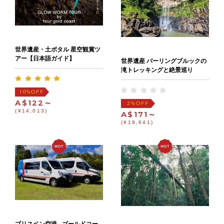
世界遺産・土ボタル 星空観賞ツ
アー【日本語ガイド】
世界遺産 パーリングブルックの
滝トレッキングと絶景巡り
OFF
10%
A$122～
OFF
2%
(¥14,013)
A$171～
(¥19,641)
ブリスベン空港 - ゴールドコー