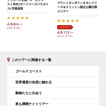
マウントタンボリン＆オレイリ
スト市内 (サーファーズパラダイ
ーズ＆ラミントン国立公園日帰
ス) 空港送迎
りツアー
A$84～
OFF
10%
(¥9,648)
A$113～
(¥12,979)
このツアーに関連する一覧
ゴールドコースト
世界遺産の自然に触れる
動物たちと出会う
夜も満喫ナイトツアー