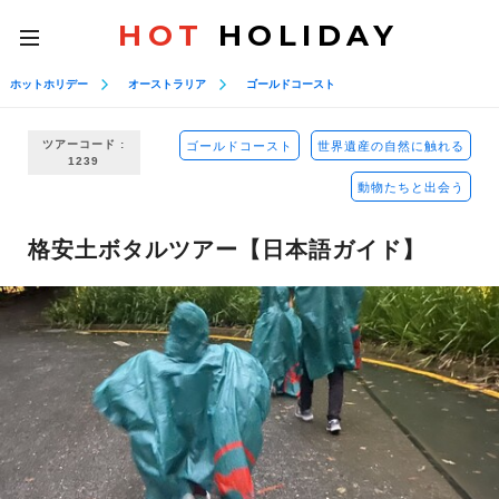
HOT
HOLIDAY
toggle
navigation
ホットホリデー
オーストラリア
ゴールドコースト
ツアーコード :
ゴールドコースト
世界遺産の自然に触れる
1239
動物たちと出会う
格安土ボタルツアー【日本語ガイド】