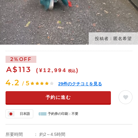
投稿者：匿名希望
2%OFF
A$
113
(¥12,994
)
税込
4.2
5
/
29
件のクチコミを見る
予約に進む
日本語
予約券の印刷：
不要
所要時間
：
約2～4.5時間