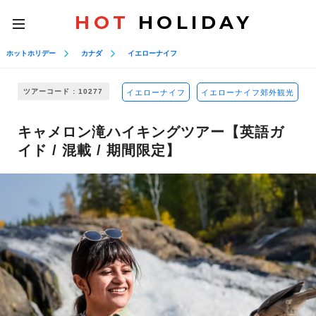
HOT
HOLIDAY
toggle
navigation
ホットホリデー
カナダ
イエローナイフ
ツアーコード : 10277
イエローナイフ
イエローナイフ郊外観光
キャメロン滝ハイキングツアー【英語ガ
イド / 混載 / 期間限定】