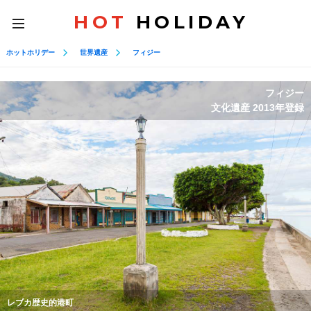
HOT
HOLIDAY
toggle
navigation
ホットホリデー
世界遺産
フィジー
フィジー
文化遺産 2013年登録
レブカ歴史的港町