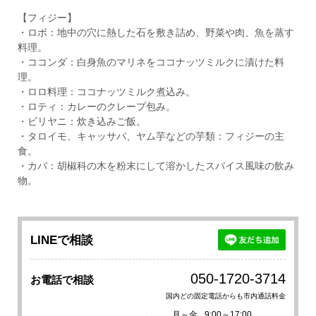
【フィジー】
・ロボ：地中の穴に熱した石を敷き詰め、野菜や肉、魚を蒸す
料理。
・ココンダ：白身魚のマリネをココナッツミルクに漬けた料
理。
・ロロ料理：ココナッツミルク煮込み。
・ロティ：カレーのクレープ包み。
・ビリヤニ：炊き込みご飯。
・タロイモ、キャッサバ、ヤム芋などの芋類：フィジーの主
食。
・カバ：胡椒科の木を粉末にして溶かしたスパイス風味の飲み
物。
LINEで相談
050-1720-3714
お電話で相談
国内どの固定電話からも市内通話料金
月～金
9:00～17:00