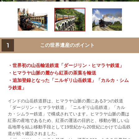
1
この世界遺産のポイント
・世界初の山岳輸送鉄道「ダージリン・ヒマラヤ鉄道」
・ヒマラヤ山脈の麓から紅茶の茶葉を輸送
・追加登録となった「ニルギリ山岳鉄道」「カルカ・シム
ラ鉄道」
インドの山岳鉄道群は、ヒマラヤ山脈の麓にある3つの鉄道
「ダージリン・ヒマラヤ鉄道」「ニルギリ山岳鉄道」「カル
カ・シムラー鉄道」で構成されています。ヒマラヤ山脈の麓は
紅茶の産地であるため、紅茶の運送の目的と、移動が難しい山
岳地帯を結ぶ移動手段として19世紀から20世紀にかけて山岳鉄
道が続々建設されました。