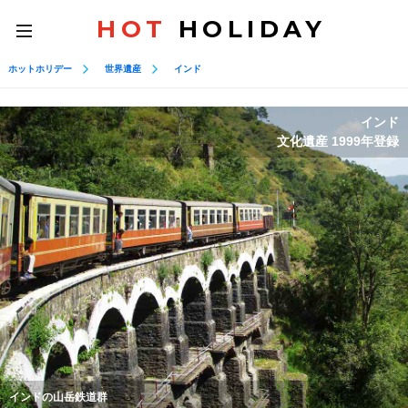
HOT
HOLIDAY
toggle
navigation
ホットホリデー
世界遺産
インド
インド
文化遺産 1999年登録
インドの山岳鉄道群