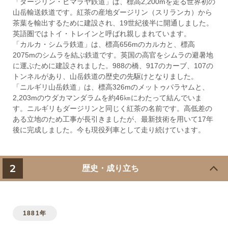
「ダージリン・ヒマラヤ鉄道」は、標高2,200mを走る世界初の
山岳輸送鉄道です。紅茶の産地ダージリン（スリランカ）から
茶葉を輸出するために建設され、19世紀後半に開通しました。
英語圏ではトイ・トレインと呼ばれ親しまれています。
「カルカ・シムラ鉄道」は、標高656mのカルカと、標高
2075mのシムラを結ぶ鉄道です。英国の高官をシムラの避暑地
に運ぶために建設されました。988の橋、917のカーブ、107の
トンネルがあり、山岳鉄道の歴史の先駆けとなりました。
「ニルギリ山岳鉄道」は、標高326mのメットゥパラヤムと、
2,203mのウダカマンダラムを約46㎞にわたって結んでいま
す。ニルギリもダージリンと同じく紅茶の名前です。高低差の
ある立地のため工事が長引きましたが、最新技術を用いて17年
後に完成しました。今も現役列車として走り続けています。
2
歴史・成り立ち
1881年