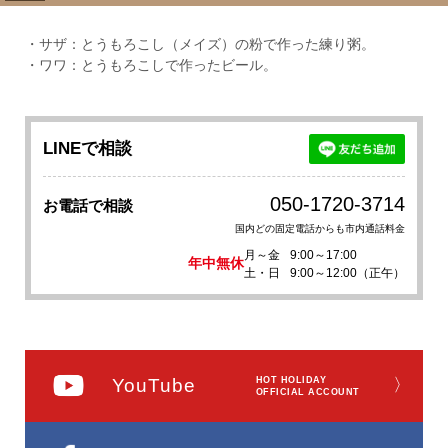
・サザ：とうもろこし（メイズ）の粉で作った練り粥。
・ワワ：とうもろこしで作ったビール。
LINEで相談
050-1720-3714
お電話で相談
国内どの固定電話からも市内通話料金
月～金
9:00～17:00
年中無休
土・日
9:00～12:00（正午）
YouTube
HOT HOLIDAY
〉
OFFICIAL ACCOUNT