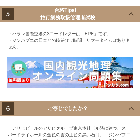
合格Tips!
5
旅行業務取扱管理者試験
・ハラレ国際空港の3コードレターは「HRE」です。
・ジンバブエの日本との時差は-7時間、サマータイムはありま
せん。
6
ご存じでしたか？
・アサヒビールのアサヒグループ東京本社ビル隣に建つ、スー
パードライホールの金色の雲の土台の黒い石は、「ジンバブエ