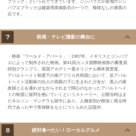
ブラック」という石でできています。ジンバブエが産地のジン
バブエブラックは建築用黒御影石の一つで、模様なしの漆黒の
石です。
7
映画・テレビ撮影の舞台に
・映画「ワールド・アパート」：1987年、イギリスとジンバブ
エによって制作された映画。第41回カンヌ国際映画祭の審査員
特別グランプリ。英国アカデミー賞オリジナル脚本賞受賞。
アパルトヘイト制度下の南アフリカ共和国において、反アパル
トヘイト活動家の白人の両親の下に生まれた少女が、黒人の家
政婦と心を通わせながらそれまで関心のなかったアパルトヘイ
トの制度に疑問を抱いていくというストーリー。公開当時はま
だネルソン・マンデラも獄中にあり、人種差別が根強く残る時
代であった中で実体験をもとにつくられた話題作。
8
絶対食べたい！ローカルグルメ