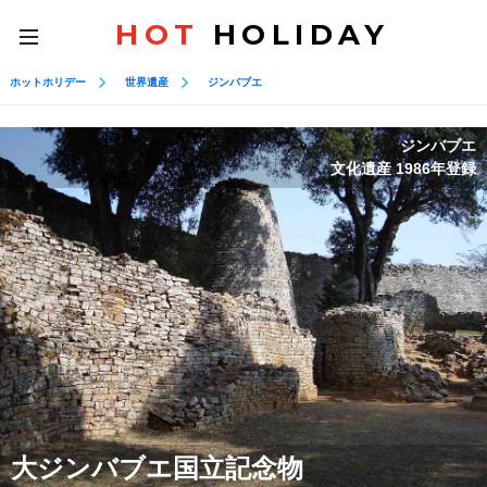
HOT
HOLIDAY
toggle
navigation
ホットホリデー
世界遺産
ジンバブエ
ジンバブエ
文化遺産 1986年登録
大ジンバブエ国立記念物