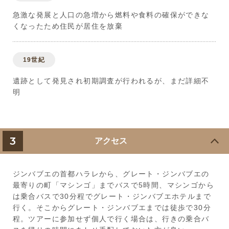
急激な発展と人口の急増から燃料や食料の確保ができな
くなったため住民が居住を放棄
19世紀
遺跡として発見され初期調査が行われるが、まだ詳細不
明
3
アクセス
ジンバブエの首都ハラレから、グレート・ジンバブエの
最寄りの町「マシンゴ」までバスで5時間、マシンゴから
は乗合バスで30分程でグレート・ジンバブエホテルまで
行く。そこからグレート・ジンバブエまでは徒歩で30分
程。ツアーに参加せず個人で行く場合は、行きの乗合バ