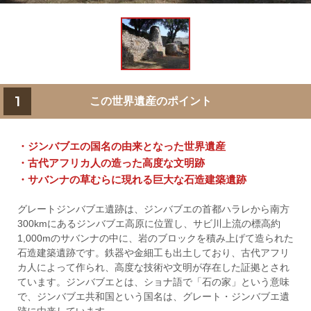
1
この世界遺産のポイント
・ジンバブエの国名の由来となった世界遺産
・古代アフリカ人の造った高度な文明跡
・サバンナの草むらに現れる巨大な石造建築遺跡
グレートジンバブエ遺跡は、ジンバブエの首都ハラレから南方
300kmにあるジンバブエ高原に位置し、サビ川上流の標高約
1,000mのサバンナの中に、岩のブロックを積み上げて造られた
石造建築遺跡です。鉄器や金細工も出土しており、古代アフリ
カ人によって作られ、高度な技術や文明が存在した証拠とされ
ています。ジンバブエとは、ショナ語で「石の家」という意味
で、ジンバブエ共和国という国名は、グレート・ジンバブエ遺