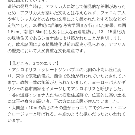
跡に由来しています。
遺跡の発見当時は、アフリカ人に対して偏見的な差別があった
ため、アフリカ人が築いた文明とは考えられず、フェニキア人
やギリシャ人などの古代の文明により築かれたとする説などが
定説でした。20世紀に詳細な考古学調査が行われた結果、東西
1.5km、南北1.5kmにも及ぶ巨大な石造遺跡は、13～15世紀頃
の現地住民であるショナ族により築かれたことが判明しまし
た。欧米諸国による植民地化以前の歴史が見られる、アフリカ
の歴史において大変貴重な文化遺産です。
【見どころ、3つのエリア】
・アクロポリス：グレートジンバブエの北側の小高い丘にあ
り、東側で宗教的儀式、西側で政治が行われていたとされてい
ます。政教一致の施策がとられていました。ヨーロッパ人がギ
リシャの都市国家をイメージしてアクロポリスと呼びました。
・谷の遺跡：ショナ人たちの石造住居跡で、位置的に高い土地
には王や身分の高い者、下の方には庶民が住んでいました。
・大囲壁：10ｍの高さの石の壁が囲うエリアでグレート・エン
クロージャーと呼ばれる。神殿のような扱いだったといわれて
います。