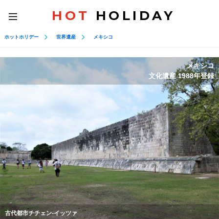
HOT
HOLIDAY
toggle
navigation
ホットホリデー
世界遺産
メキシコ
メキシコ
文化遺産 1988年登録
古代都市チチェン-イッツァ