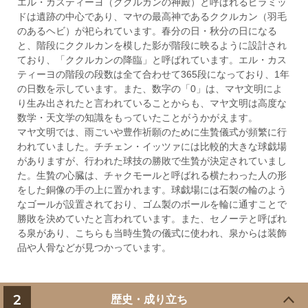
エル・カスティーヨ（ククルカンの神殿）と呼ばれるピラミッ
ドは遺跡の中心であり、マヤの最高神であるククルカン（羽毛
のあるヘビ）が祀られています。春分の日・秋分の日になる
と、階段にククルカンを模した影が階段に映るように設計され
ており、「ククルカンの降臨」と呼ばれています。エル・カス
ティーヨの階段の段数は全て合わせて365段になっており、1年
の日数を示しています。また、数字の「0」は、マヤ文明によ
り生み出されたと言われていることからも、マヤ文明は高度な
数学・天文学の知識をもっていたことがうかがえます。
マヤ文明では、雨ごいや豊作祈願のために生贄儀式が頻繁に行
われていました。チチェン・イッツァには比較的大きな球戯場
がありますが、行われた球技の勝敗で生贄が決定されていまし
た。生贄の心臓は、チャクモールと呼ばれる横たわった人の形
をした銅像の手の上に置かれます。球戯場には石製の輪のよう
なゴールが設置されており、ゴム製のボールを輪に通すことで
勝敗を決めていたと言われています。また、セノーテと呼ばれ
る泉があり、こちらも当時生贄の儀式に使われ、泉からは装飾
品や人骨などが見つかっています。
2
歴史・成り立ち