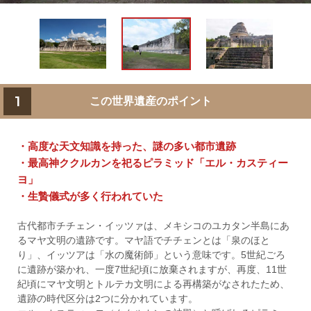
1
この世界遺産のポイント
・高度な天文知識を持った、謎の多い都市遺跡
・最高神ククルカンを祀るピラミッド「エル・カスティー
ヨ」
・生贄儀式が多く行われていた
古代都市チチェン・イッツァは、メキシコのユカタン半島にあ
るマヤ文明の遺跡です。マヤ語でチチェンとは「泉のほと
り」、イッツアは「水の魔術師」という意味です。5世紀ごろ
に遺跡が築かれ、一度7世紀頃に放棄されますが、再度、11世
紀頃にマヤ文明とトルテカ文明による再構築がなされたため、
遺跡の時代区分は2つに分かれています。