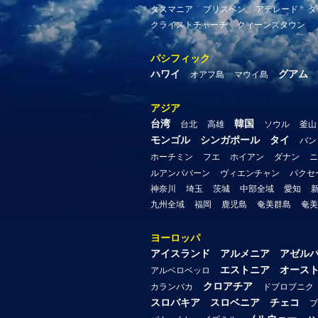
タスマニア
ブリスベン
アデレード
ダ
クライストチャーチ
クィーンズタウン
パシフィック
ハワイ
グアム
オアフ島
マウイ島
アジア
台湾
韓国
台北
高雄
ソウル
釜山
モンゴル
シンガポール
タイ
バン
ホーチミン
フエ
ホイアン
ダナン
ニ
ルアンパバーン
ヴィエンチャン
パクセ
神奈川
埼玉
茨城
中部全域
愛知
九州全域
福岡
鹿児島
奄美群島
奄美
ヨーロッパ
アイスランド
アルメニア
アゼル
エストニア
オース
アルベロベッロ
クロアチア
カランバカ
ドブロブニク
スロバキア
スロベニア
チェコ
プ