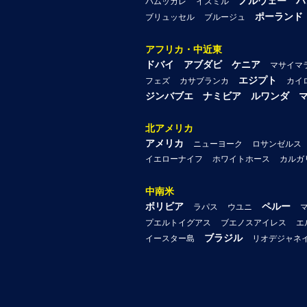
ノルウェー
ハ
パムッカレ
イズミル
ポーランド
ブリュッセル
ブルージュ
アフリカ・中近東
ドバイ
アブダビ
ケニア
マサイマ
エジプト
フェズ
カサブランカ
カイ
ジンバブエ
ナミビア
ルワンダ
北アメリカ
アメリカ
ニューヨーク
ロサンゼルス
イエローナイフ
ホワイトホース
カルガ
中南米
ボリビア
ペルー
ラパス
ウユニ
プエルトイグアス
ブエノスアイレス
エ
ブラジル
イースター島
リオデジャネ