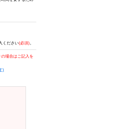
。
入ください
(必須)
。
りの場合はご記入を
す)