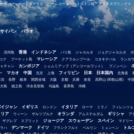
ーウィン
ポートダグラス
パームコーブ
ハミルトン島
アリススプリングス
サイパン
パラオ
香港
インドネシア
済州島
バリ島
ジャカルタ
ジョグジャカルタ
ボ
マレーシア
コク
プーケット島
クアラルンプール
コタキナバル
ランカ
カンボジア
ャチャン
シェムリアップ（アンコールワット）
プノンペン
マカオ
中国
フィリピン
日本
日本国内
ー
北京
上海
北海道
新潟
長野
岐阜
関西全域
大阪
京都
兵庫
奈良
高野山 (和歌山県)
中
大島
徳之島
沖永良部島
与論島
喜界島
沖縄
バイジャン
イギリス
イタリア
ロンドン
ローマ
ミラノ
フィレンツェ
トリア
オランダ
ギリシャ
ウィーン
ザルツブルク
アムステルダム
ア
ジョージア
スウェーデン
スペイン
ザグレブ
スプリット
マドリー
デンマーク
ドイツ
トル
ラハ
フランクフルト
ベルリン
ミュンヘン