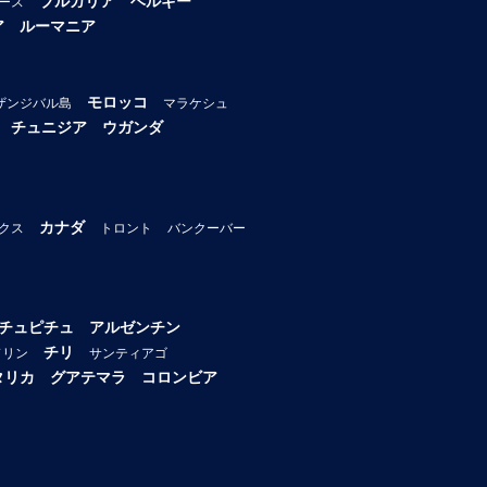
ブルガリア
ベルギー
ース
ア
ルーマニア
モロッコ
ザンジバル島
マラケシュ
チュニジア
ウガンダ
カナダ
クス
トロント
バンクーバー
チュピチュ
アルゼンチン
チリ
ドリン
サンティアゴ
タリカ
グアテマラ
コロンビア