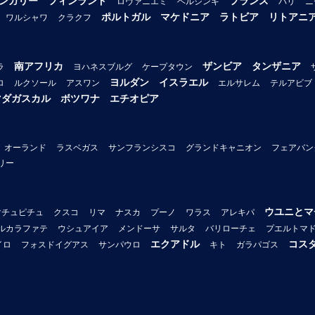
ンガリー
フィンランド
フランス
ロヴァニエミ
ヘルシンキ
パリ
ニ
ポルトガル
マケドニア
ラトビア
リトアニ
ワルシャワ
クラクフ
南アフリカ
ザンビア
タンザニア
ラ
ヨハネスブルグ
ケープタウン
ヨルダン
イスラエル
ロ
ルクソール
アスワン
エルサレム
テルアビブ
マダガスカル
ボツワナ
エチオピア
オーランド
ラスベガス
サンフランシスコ
グランドキャニオン
フェアバン
リー
ウユニとマ
マチュピチュ
クスコ
リマ
ナスカ
プーノ
ワラス
アレキパ
ルカラファテ
ウシュアイア
メンドーサ
サルタ
バリローチェ
プエルトマ
エクアドル
コス
イロ
フォスドイグアス
サンパウロ
キト
ガラパゴス