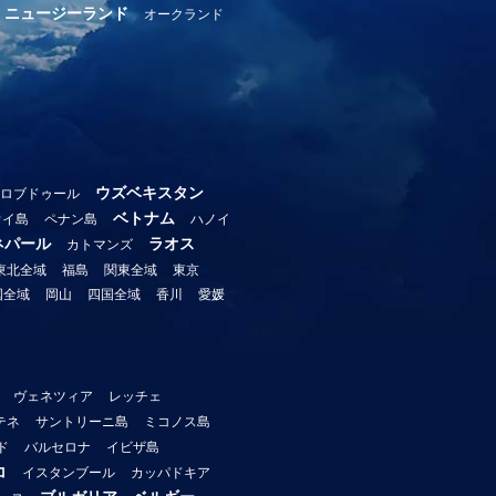
ニュージーランド
オークランド
ウズベキスタン
ロブドゥール
ベトナム
ウイ島
ペナン島
ハノイ
ネパール
ラオス
カトマンズ
東北全域
福島
関東全域
東京
国全域
岡山
四国全域
香川
愛媛
ヴェネツィア
レッチェ
テネ
サントリーニ島
ミコノス島
ド
バルセロナ
イビザ島
コ
イスタンブール
カッパドキア