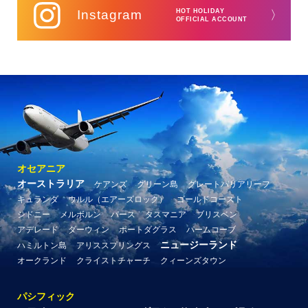
Instagram
HOT HOLIDAY
〉
OFFICIAL ACCOUNT
オセアニア
オーストラリア
ケアンズ
グリーン島
グレートバリアリーフ
キュランダ
ウルル（エアーズロック）
ゴールドコースト
シドニー
メルボルン
パース
タスマニア
ブリスベン
アデレード
ダーウィン
ポートダグラス
パームコーブ
ニュージーランド
ハミルトン島
アリススプリングス
オークランド
クライストチャーチ
クィーンズタウン
パシフィック