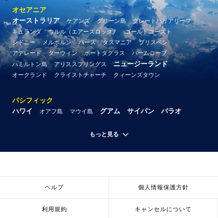
オセアニア
オーストラリア
ケアンズ
グリーン島
グレートバリアリーフ
キュランダ
ウルル（エアーズロック）
ゴールドコースト
シドニー
メルボルン
パース
タスマニア
ブリスベン
アデレード
ダーウィン
ポートダグラス
パームコーブ
ニュージーランド
ハミルトン島
アリススプリングス
オークランド
クライストチャーチ
クィーンズタウン
パシフィック
ハワイ
グアム
サイパン
パラオ
オアフ島
マウイ島
もっと見る
ヘルプ
個人情報保護方針
利用規約
キャンセルについて