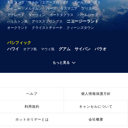
キュランダ
ウルル（エアーズロック）
ゴールドコースト
シドニー
メルボルン
パース
タスマニア
ブリスベン
アデレード
ダーウィン
ポートダグラス
パームコーブ
ニュージーランド
ハミルトン島
アリススプリングス
オークランド
クライストチャーチ
クィーンズタウン
パシフィック
ハワイ
グアム
サイパン
パラオ
オアフ島
マウイ島
もっと見る
ヘルプ
個人情報保護方針
利用規約
キャンセルについて
ホットホリデーとは
会社概要