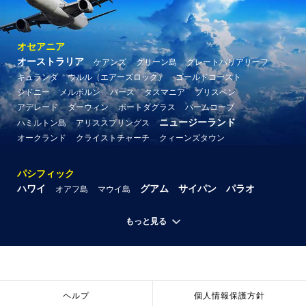
オセアニア
オーストラリア
ケアンズ
グリーン島
グレートバリアリーフ
キュランダ
ウルル（エアーズロック）
ゴールドコースト
シドニー
メルボルン
パース
タスマニア
ブリスベン
アデレード
ダーウィン
ポートダグラス
パームコーブ
ニュージーランド
ハミルトン島
アリススプリングス
オークランド
クライストチャーチ
クィーンズタウン
パシフィック
ハワイ
グアム
サイパン
パラオ
オアフ島
マウイ島
もっと見る
ヘルプ
個人情報保護方針