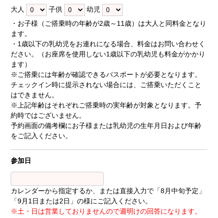
大人
子供
幼児
・お子様（ご搭乗時の年齢が2歳～11歳）は大人と同料金となり
ます。
・1歳以下の乳幼児をお連れになる場合、料金はお問い合わせく
ださい。（お座席を使用しない1歳以下の乳幼児も料金がかかり
ます）
※ご搭乗には年齢が確認できるパスポートが必要となります。
チェックイン時に提示されない場合には、ご搭乗いただくこと
はできません。
※上記年齢はそれぞれご搭乗時の実年齢が対象となります。予
約時ではございません。
予約画面の備考欄にお子様または乳幼児の生年月日および年齢
をご記入ください。
参加日
カレンダーから指定するか、または直接入力で「8月中旬予定」
「9月1日または2日」の様にご記入ください。
※土・日は営業しておりませんので週明けの回答になります。