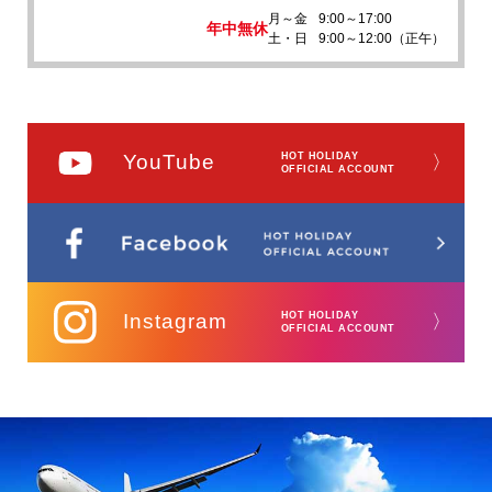
月～金
9:00～17:00
年中無休
土・日
9:00～12:00（正午）
YouTube
HOT HOLIDAY
〉
OFFICIAL ACCOUNT
Instagram
HOT HOLIDAY
〉
OFFICIAL ACCOUNT