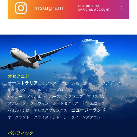
Instagram
HOT HOLIDAY
〉
OFFICIAL ACCOUNT
オセアニア
オーストラリア
ケアンズ
グリーン島
グレートバリアリーフ
キュランダ
ウルル（エアーズロック）
ゴールドコースト
シドニー
メルボルン
パース
タスマニア
ブリスベン
アデレード
ダーウィン
ポートダグラス
パームコーブ
ニュージーランド
ハミルトン島
アリススプリングス
オークランド
クライストチャーチ
クィーンズタウン
パシフィック