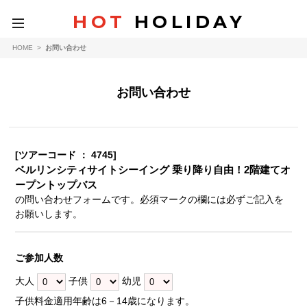
HOT
HOLIDAY
toggle
navigation
HOME
>
お問い合わせ
お問い合わせ
[ツアーコード ： 4745]
ベルリンシティサイトシーイング 乗り降り自由！2階建てオ
ープントップバス
の問い合わせフォームです。必須マークの欄には必ずご記入を
お願いします。
ご参加人数
大人
子供
幼児
子供料金適用年齢は6－14歳になります。