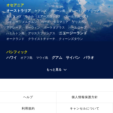
オセアニア
オーストラリア
ケアンズ
グリーン島
グレートバリアリーフ
キュランダ
ウルル（エアーズロック）
ゴールドコースト
シドニー
メルボルン
パース
タスマニア
ブリスベン
アデレード
ダーウィン
ポートダグラス
パームコーブ
ニュージーランド
ハミルトン島
アリススプリングス
オークランド
クライストチャーチ
クィーンズタウン
パシフィック
ハワイ
グアム
サイパン
パラオ
オアフ島
マウイ島
もっと見る
ヘルプ
個人情報保護方針
利用規約
キャンセルについて