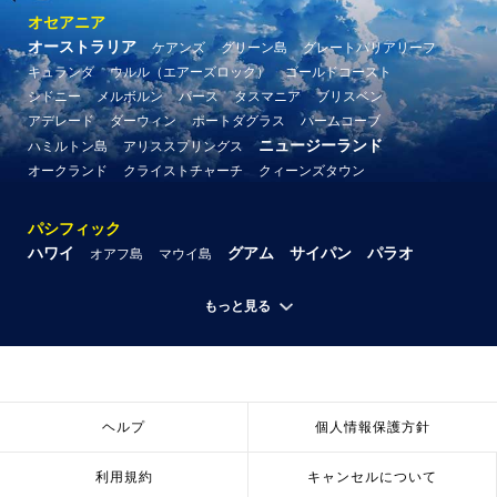
オセアニア
オーストラリア
ケアンズ
グリーン島
グレートバリアリーフ
キュランダ
ウルル（エアーズロック）
ゴールドコースト
シドニー
メルボルン
パース
タスマニア
ブリスベン
アデレード
ダーウィン
ポートダグラス
パームコーブ
ニュージーランド
ハミルトン島
アリススプリングス
オークランド
クライストチャーチ
クィーンズタウン
パシフィック
ハワイ
グアム
サイパン
パラオ
オアフ島
マウイ島
もっと見る
ヘルプ
個人情報保護方針
利用規約
キャンセルについて