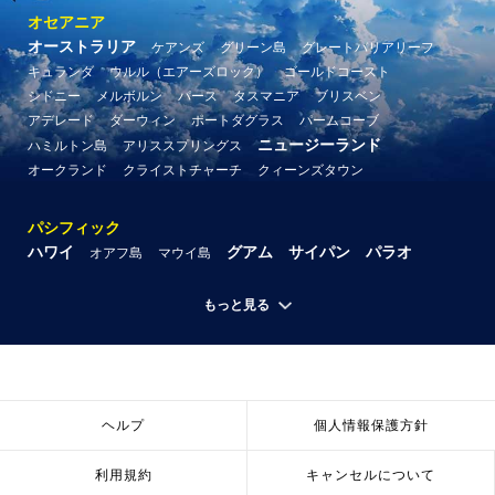
オセアニア
オーストラリア
ケアンズ
グリーン島
グレートバリアリーフ
キュランダ
ウルル（エアーズロック）
ゴールドコースト
シドニー
メルボルン
パース
タスマニア
ブリスベン
アデレード
ダーウィン
ポートダグラス
パームコーブ
ニュージーランド
ハミルトン島
アリススプリングス
オークランド
クライストチャーチ
クィーンズタウン
パシフィック
ハワイ
グアム
サイパン
パラオ
オアフ島
マウイ島
もっと見る
ヘルプ
個人情報保護方針
利用規約
キャンセルについて