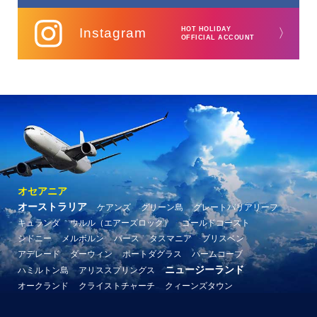
Instagram
HOT HOLIDAY
〉
OFFICIAL ACCOUNT
オセアニア
オーストラリア
ケアンズ
グリーン島
グレートバリアリーフ
キュランダ
ウルル（エアーズロック）
ゴールドコースト
シドニー
メルボルン
パース
タスマニア
ブリスベン
アデレード
ダーウィン
ポートダグラス
パームコーブ
ニュージーランド
ハミルトン島
アリススプリングス
オークランド
クライストチャーチ
クィーンズタウン