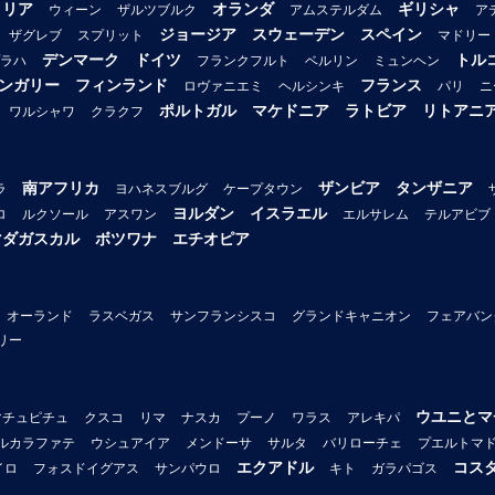
トリア
オランダ
ギリシャ
ウィーン
ザルツブルク
アムステルダム
ア
ジョージア
スウェーデン
スペイン
ザグレブ
スプリット
マドリー
デンマーク
ドイツ
トル
ラハ
フランクフルト
ベルリン
ミュンヘン
ンガリー
フィンランド
フランス
ロヴァニエミ
ヘルシンキ
パリ
ニ
ポルトガル
マケドニア
ラトビア
リトアニ
ワルシャワ
クラクフ
南アフリカ
ザンビア
タンザニア
ラ
ヨハネスブルグ
ケープタウン
ヨルダン
イスラエル
ロ
ルクソール
アスワン
エルサレム
テルアビブ
マダガスカル
ボツワナ
エチオピア
オーランド
ラスベガス
サンフランシスコ
グランドキャニオン
フェアバン
リー
ウユニとマ
マチュピチュ
クスコ
リマ
ナスカ
プーノ
ワラス
アレキパ
ルカラファテ
ウシュアイア
メンドーサ
サルタ
バリローチェ
プエルトマ
エクアドル
コス
イロ
フォスドイグアス
サンパウロ
キト
ガラパゴス