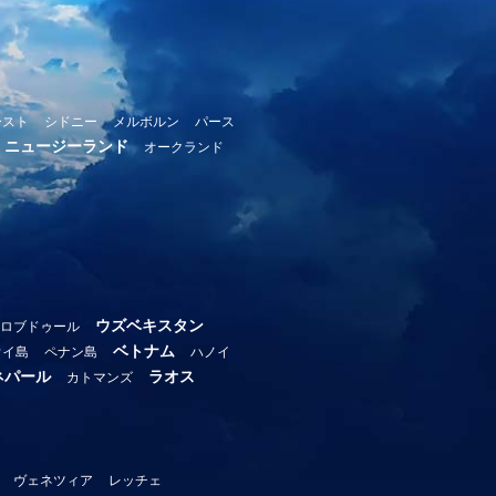
ースト
シドニー
メルボルン
パース
ニュージーランド
オークランド
ウズベキスタン
ロブドゥール
ベトナム
ウイ島
ペナン島
ハノイ
ネパール
ラオス
カトマンズ
ヴェネツィア
レッチェ