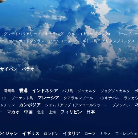
グレートバリアリーフ
キュランダ
ウルル（エアーズロック）
ゴールドコ
ーウィン
ポートダグラス
パームコーブ
ハミルトン島
アリススプリングス
サイパン
パラオ
香港
インドネシア
済州島
バリ島
ジャカルタ
ジョグジャカルタ
ボ
マレーシア
コク
プーケット島
クアラルンプール
コタキナバル
ランカ
カンボジア
ャチャン
シェムリアップ（アンコールワット）
プノンペン
マカオ
中国
フィリピン
日本
ー
北京
上海
バイジャン
イギリス
イタリア
ロンドン
ローマ
ミラノ
フィレンツェ