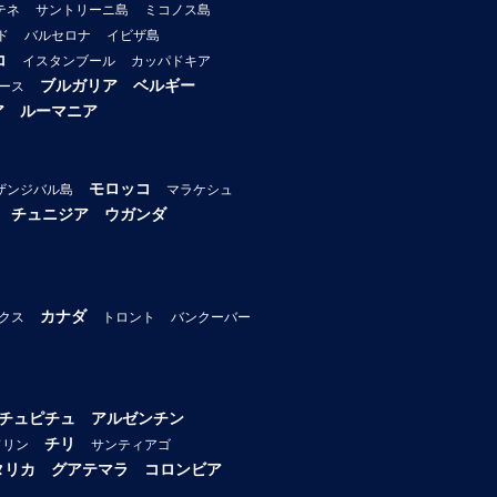
テネ
サントリーニ島
ミコノス島
ド
バルセロナ
イビザ島
コ
イスタンブール
カッパドキア
ブルガリア
ベルギー
ース
ア
ルーマニア
モロッコ
ザンジバル島
マラケシュ
チュニジア
ウガンダ
カナダ
クス
トロント
バンクーバー
チュピチュ
アルゼンチン
チリ
ドリン
サンティアゴ
タリカ
グアテマラ
コロンビア