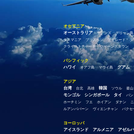
オセアニア
オーストラリア
ケアンズ
グリーン島
タスマニア
ブリスベン
アデレード
ダ
クライストチャーチ
クィーンズタウン
パシフィック
ハワイ
グアム
オアフ島
マウイ島
アジア
台湾
韓国
台北
高雄
ソウル
釜山
モンゴル
シンガポール
タイ
バン
ホーチミン
フエ
ホイアン
ダナン
ニ
ルアンパバーン
ヴィエンチャン
パクセ
ヨーロッパ
アイスランド
アルメニア
アゼル