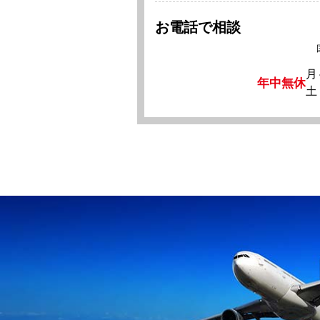
お電話で相談
月
年中無休
土