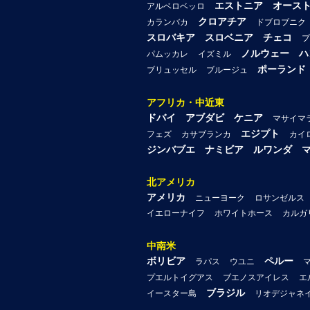
エストニア
オース
アルベロベッロ
クロアチア
カランバカ
ドブロブニク
スロバキア
スロベニア
チェコ
プ
ノルウェー
ハ
パムッカレ
イズミル
ポーランド
ブリュッセル
ブルージュ
アフリカ・中近東
ドバイ
アブダビ
ケニア
マサイマ
エジプト
フェズ
カサブランカ
カイ
ジンバブエ
ナミビア
ルワンダ
北アメリカ
アメリカ
ニューヨーク
ロサンゼルス
イエローナイフ
ホワイトホース
カルガ
中南米
ボリビア
ペルー
ラパス
ウユニ
プエルトイグアス
ブエノスアイレス
エ
ブラジル
イースター島
リオデジャネ