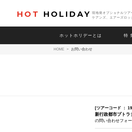
HOT
HOLIDAY
現地発オプショナルツア
ケアンズ、エアーズロッ
ホットホリデーとは
特 
HOME
>
お問い合わせ
[ツアーコード ： 19
新行政都市プトラ
の問い合わせフォー