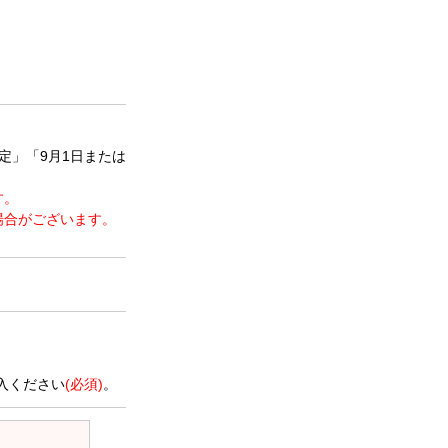
定」「9月1日または
す。
場合がございます。
。
入ください
(必須)
。