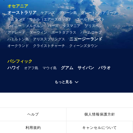
オセアニア
オーストラリア
ケアンズ
グリーン島
グレートバリアリーフ
キュランダ
ウルル（エアーズロック）
ゴールドコースト
シドニー
メルボルン
パース
タスマニア
ブリスベン
アデレード
ダーウィン
ポートダグラス
パームコーブ
ニュージーランド
ハミルトン島
アリススプリングス
オークランド
クライストチャーチ
クィーンズタウン
パシフィック
ハワイ
グアム
サイパン
パラオ
オアフ島
マウイ島
もっと見る
ヘルプ
個人情報保護方針
利用規約
キャンセルについて