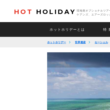
HOT
HOLIDAY
現地発オプショナルツア
ケアンズ、エアーズロッ
ホットホリデーとは
特 
ホットホリデー
世界遺産
セーシェル