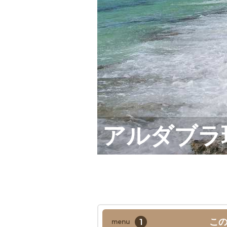
アルダブラ環礁
1
こ
menu