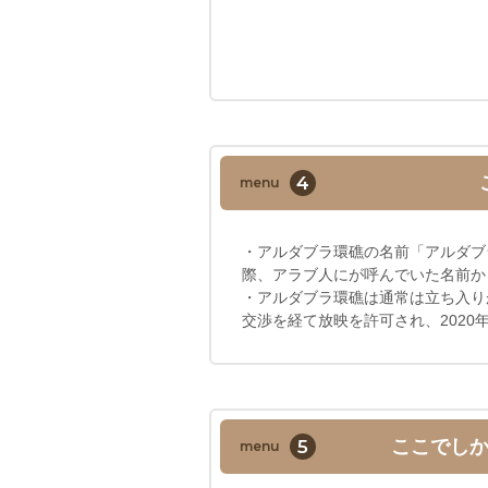
4
menu
・アルダブラ環礁の名前「アルダブ
際、アラブ人にが呼んでいた名前か
・アルダブラ環礁は通常は立ち入り
交渉を経て放映を許可され、202
5
ここでし
menu