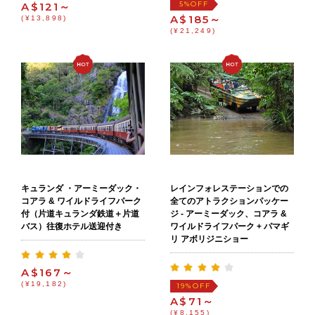
OFF
5%
A$121～
A$185～
(¥13,898)
(¥21,249)
キュランダ ・アーミーダック・
レインフォレステーションでの
コアラ & ワイルドライフパーク
全てのアトラクションパッケー
付（片道キュランダ鉄道＋片道
ジ - アーミーダック、コアラ &
バス）往復ホテル送迎付き
ワイルドライフパーク + パマギ
リ アボリジニショー
A$167～
(¥19,182)
OFF
19%
A$71～
(¥8,155)