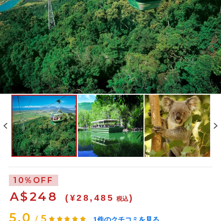
10%OFF
A$
248
(¥28,485
)
税込
5.0
5
/
1
件のクチコミを見る