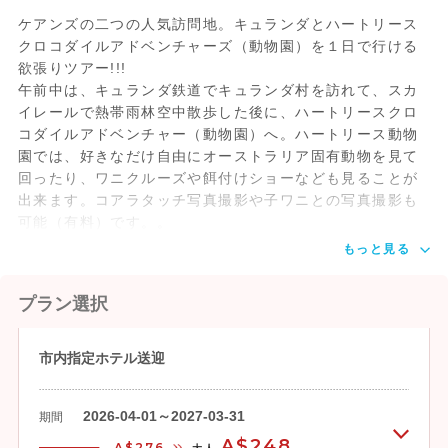
ケアンズの二つの人気訪問地。キュランダとハートリース
クロコダイルアドベンチャーズ（動物園）を１日で行ける
欲張りツアー!!!
午前中は、キュランダ鉄道でキュランダ村を訪れて、スカ
イレールで熱帯雨林空中散歩した後に、ハートリースクロ
コダイルアドベンチャー（動物園）へ。ハートリース動物
園では、好きなだけ自由にオーストラリア固有動物を見て
回ったり、ワニクルーズや餌付けショーなども見ることが
出来ます。コアラタッチ写真撮影や子ワニとの写真撮影も
可能（有料）です。。
もっと見る
プラン選択
市内指定ホテル送迎
2026-04-01～2027-03-31
期間
A$248
A$276