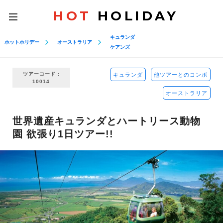
HOT
HOLIDAY
toggle
navigation
キュランダ
ホットホリデー
オーストラリア
ケアンズ
ツアーコード :
キュランダ
他ツアーとのコンボ
10014
オーストラリア
世界遺産キュランダとハートリース動物
園 欲張り1日ツアー!!