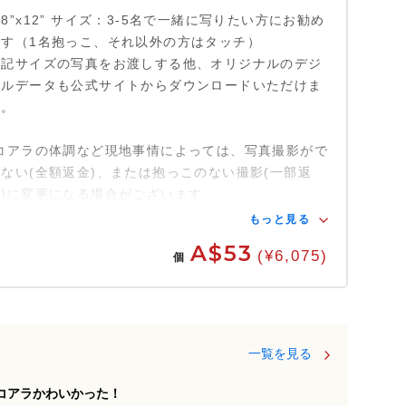
8”x12” サイズ：3-5名で一緒に写りたい方にお勧め
です（1名抱っこ、それ以外の方はタッチ）
上記サイズの写真をお渡しする他、オリジナルのデジ
タルデータも公式サイトからダウンロードいただけま
す。
*コアラの体調など現地事情によっては、写真撮影がで
きない(全額返金)、または抱っこのない撮影(一部返
金)に変更になる場合がございます。
もっと見る
A$53
(¥6,075)
個
一覧を見る
コアラかわいかった！