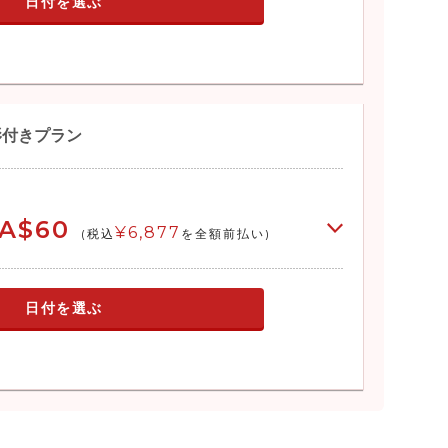
日付を選ぶ
影付きプラン
A$60
¥6,877
(税込
を全額前払い)
日付を選ぶ