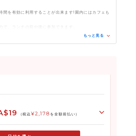
時間を有効に利用することが出来ます!園内にはカフェも
ので、ランチの前や後に参加できます。
もっと見る
A$19
¥2,178
(税込
を全額前払い)