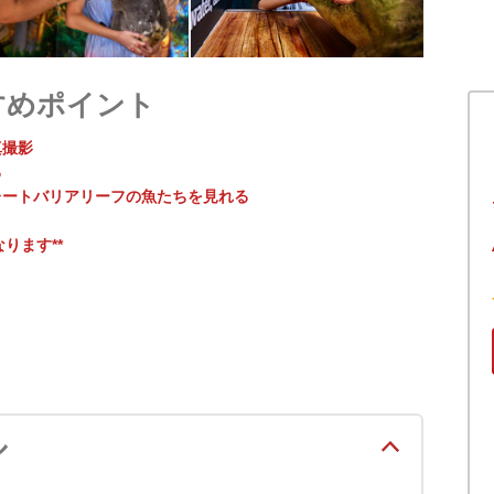
すめポイント
真撮影
る
レートバリアリーフの魚たちを見れる
なります**
ル