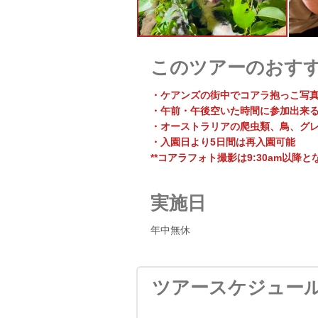
このツアーのおす
・ケアンズの街中でコアラ抱っこ写
・午前・午後空いた時間に参加出来
・オーストラリアの爬虫類、鳥、グ
・入園日より5日間は再入園可能
**コアラフォト撮影は9:30am以降と
実施日
年中無休
ツアースケジュー