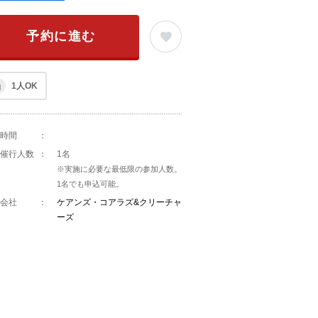
予約に進む
1人OK
時間
：
催行人数
：
1名
※実施に必要な最低限の参加人数。
1名でも申込可能。
会社
：
ケアンズ・コアラズ&クリーチャ
ーズ