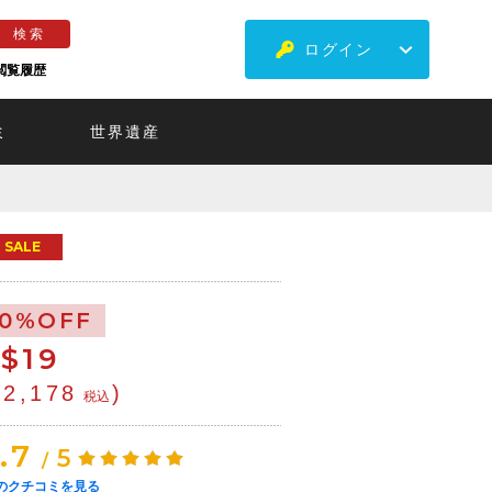
ログイン
閲覧履歴
ミ
世界遺産
SALE
10%OFF
$
19
¥2,178
)
税込
.7
5
/
のクチコミを見る