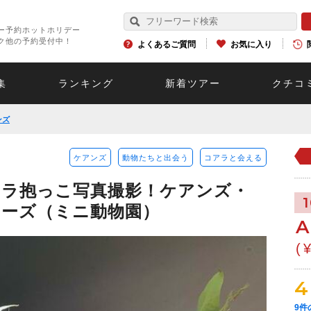
ー予約ホットホリデー
ク他の予約受付中！
よくあるご質問
お気に入り
集
ランキング
新着ツアー
クチコ
ンズ
ケアンズ
動物たちと出会う
コアラと会える
アラ抱っこ写真撮影！ケアンズ・
ーズ（ミニ動物園）
A
(
4
9
件