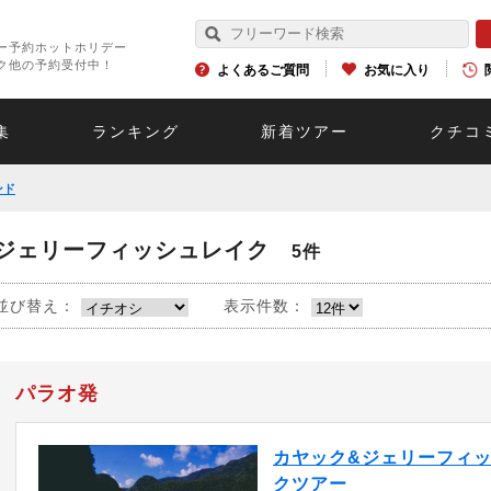
ー予約ホットホリデー
ク他の予約受付中！
よくあるご質問
お気に入り
集
ランキング
新着ツアー
クチコ
ンド
ジェリーフィッシュレイク
5件
並び替え：
表示件数：
パラオ発
カヤック&ジェリーフィ
クツアー