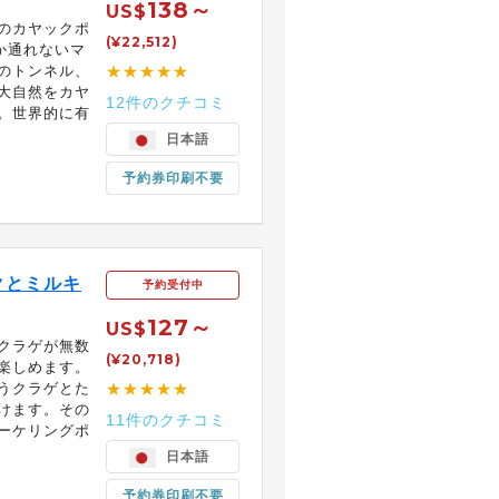
138～
US$
のカヤックポ
(¥22,512)
か通れないマ
のトンネル、
★★★★★
大自然をカヤ
12件のクチコミ
。世界的に有
日本語
予約券印刷不要
クとミルキ
予約受付中
127～
US$
クラゲが無数
(¥20,718)
楽しめます。
うクラゲとた
★★★★★
けます。その
11件のクチコミ
ーケリングポ
日本語
予約券印刷不要