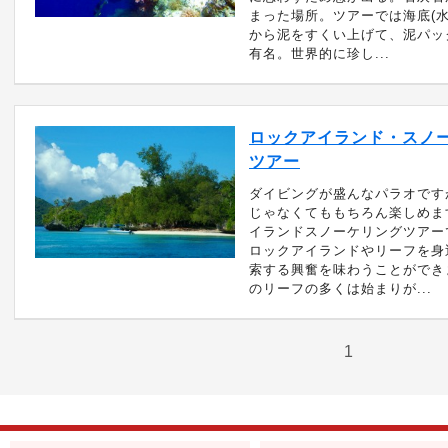
まった場所。ツアーでは海底(水
から泥をすくい上げて、泥パッ
有名。世界的に珍し...
ロックアイランド・スノ
ツアー
ダイビングが盛んなパラオです
じゃなくてももちろん楽しめま
イランドスノーケリングツアー
ロックアイランドやリーフを身
索する興奮を味わうことができ
のリーフの多くは始まりが...
1