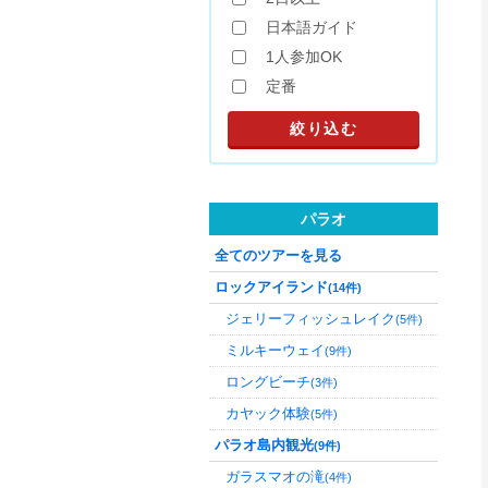
日本語ガイド
1人参加OK
定番
パラオ
全てのツアーを見る
ロックアイランド
(14件)
ジェリーフィッシュレイク
(5件)
ミルキーウェイ
(9件)
ロングビーチ
(3件)
カヤック体験
(5件)
パラオ島内観光
(9件)
ガラスマオの滝
(4件)