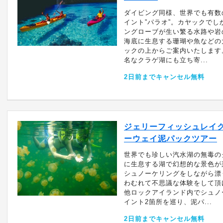
ダイビング同様、世界でも有数
イント”パラオ”。カヤックでし
ングローブが生い繁る水路や岩
海底に生息する珊瑚や魚などの
ックの上からご案内いたします
名なクラゲ湖にも立ち寄...
2日前までキャンセル無料
ジェリーフィッシュレイ
ーウェイ泥パックツアー
世界でも珍しい汽水湖の無毒の
に生息する湖で幻想的な景色が
シュノーケリングをしながら漂
わむれて不思議な体験をして頂
他ロックアイランド内でシュノ
イント2箇所を巡り、泥パ...
2日前までキャンセル無料