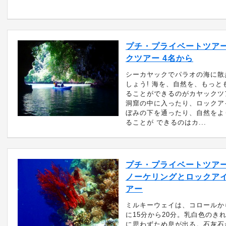
プチ・プライベートツアー
クツアー 4名から
シーカヤックでパラオの海に散
しょう! 海を、自然を、もっと
ることができるのがカヤックツ
洞窟の中に入ったり、ロックア
ぼみの下を通ったり、自然をよ
ることが できるのはカ...
プチ・プライベートツアー
ノーケリングとロックア
アー
ミルキーウェイは、コロールか
に15分から20分。乳白色のき
に思わずため息が出る。石灰石