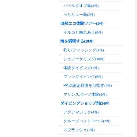
バベルダオブ島
(4件)
ペリリュー島
(2件)
自然エコ体験ツアー
(1件)
イルカと触れあう
(0件)
海を満喫する
(28件)
釣り/フィッシング
(1件)
シュノーケリング
(10件)
体験ダイビング
(5件)
ファンダイビング
(6件)
PADI認定取得を目指す
(4件)
マリンスポーツ体験
(3件)
ダイビングショップ別
(24件)
アクアマジック
(4件)
クルーズコントロール
(2件)
スプラッシュ
(2件)