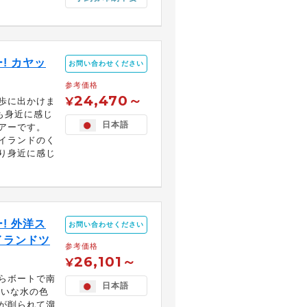
! カヤッ
お問い合わせください
参考価格
24,470～
¥
歩に出かけま
も身近に感じ
日本語
アーです。
イランドのく
り身近に感じ
! 外洋ス
お問い合わせください
イランドツ
参考価格
26,101～
¥
らボートで南
日本語
れいな水の色
が削られて溜