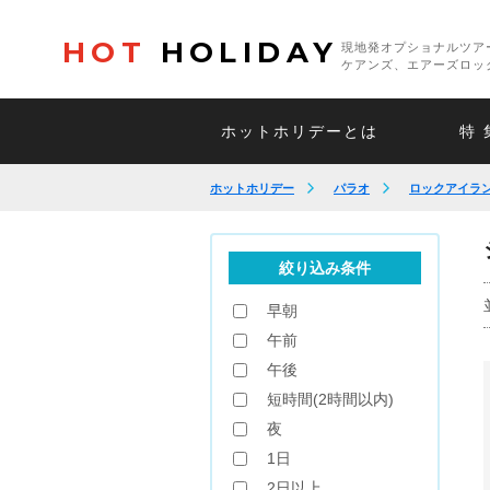
HOT
HOLIDAY
現地発オプショナルツア
ケアンズ、エアーズロッ
ホットホリデーとは
特 
ホットホリデー
パラオ
ロックアイラ
絞り込み条件
早朝
午前
午後
短時間(2時間以内)
夜
1日
2日以上