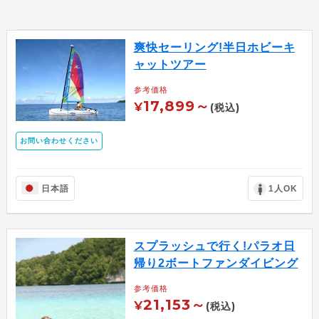
爽快セーリング!半日ホビーキ
ャットツアー
参考価格
17,899～
¥
(税込)
お問い合わせください
日本語
1人OK
スプラッシュで行く!パラオ日
帰り2ボートファンダイビング
参考価格
21,153～
¥
(税込)