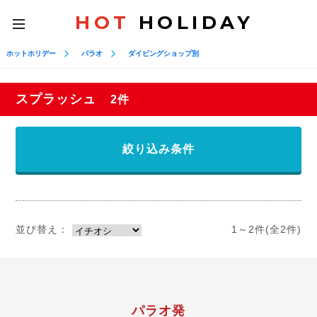
HOT
HOLIDAY
toggle
navigation
ホットホリデー
パラオ
ダイビングショップ別
スプラッシュ
2件
絞り込み条件
並び替え：
1～2件(全2件)
パラオ発