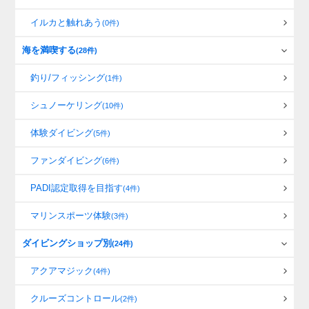
イルカと触れあう
(0件)
海を満喫する
(28件)
釣り/フィッシング
(1件)
シュノーケリング
(10件)
体験ダイビング
(5件)
ファンダイビング
(6件)
PADI認定取得を目指す
(4件)
マリンスポーツ体験
(3件)
ダイビングショップ別
(24件)
アクアマジック
(4件)
クルーズコントロール
(2件)