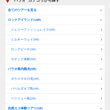
パラオ
カテゴリから探す
全てのツアーを見る
ロックアイランド
(14件)
ジェリーフィッシュレイク
(5件)
ミルキーウェイ
(9件)
ロングビーチ
(3件)
カヤック体験
(5件)
パラオ島内観光
(9件)
ガラスマオの滝
(4件)
バベルダオブ島
(4件)
ペリリュー島
(2件)
自然エコ体験ツアー
(1件)