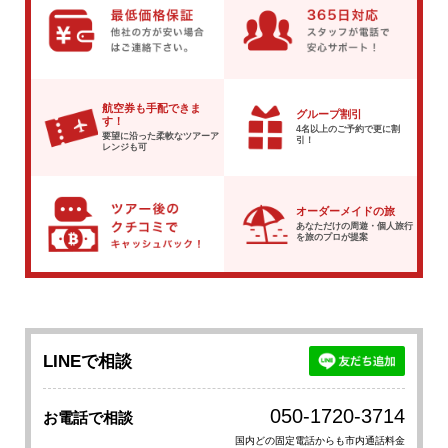
航空券も手配できま
グループ割引
す！
4名以上のご予約で
更に割
要望に沿った柔軟な
ツアーア
引！
レンジも可
オーダーメイドの旅
あなただけの周遊・個人旅行
を
旅のプロが提案
LINEで相談
050-1720-3714
お電話で相談
国内どの固定電話からも市内通話料金