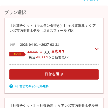
鉄道+片道バス送迎] 往復ホテル送迎付き）
プラン選択
▼往復バス
・
キュランダ ・アーミーダック・コアラ &
ワイルドライフパーク付 [往復バス利用] ケ
【片道チケット（キュランダ行き）】 ＋片道送迎： ケア
アンズ市内ホテル送迎付
ンズ市内主要ホテル→スミスフィールド駅
2026年8月19
水～日曜日：キュランダ駅～バロンフォー
2026-04-01～2027-03-31
期間
日～10月25日
ルズ駅間の部分運転
A$87
A$88
大人
1
月・火曜日：全面運休
%OFF
(税込
¥9,993
を全額前払い)
下記行程でのご案内となります。
日付を選ぶ
10:30頃 ケアンズ市内主要ホテルからお迎
え
4日前までキャンセル無料
12:15 スカイレール体験
・スカイレールでキュランダ駅からバロン
フォールズ駅へ（約15分）
・バロンフォールズ駅で自由散策（約30
【往復チケット】＋往復送迎： ケアンズ市内主要ホテル発
分）