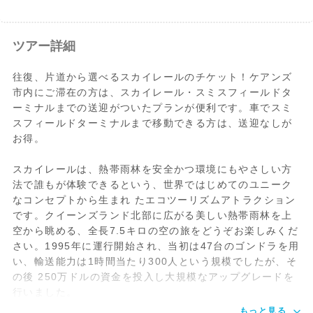
スカイレール
2026年7月20日～2027年11月（予定）の
ツアー詳細
大規模改修
期間、スカイレールは大規模改修を予定し
ています。
往復、片道から選べるスカイレールのチケット！ケアンズ
市内にご滞在の方は、スカイレール・スミスフィールドタ
ーミナルまでの送迎がついたプランが便利です。車でスミ
2026年7月20
スカイレール：全面運休
スフィールドターミナルまで移動できる方は、送迎なしが
日～8月18日
お得。
この期間はキュランダには別の交通手段を
ご利用ください。
スカイレールは、熱帯雨林を安全かつ環境にもやさしい方
▼往復列車
法で誰もが体験できるという、世界ではじめてのユニーク
・
【選べるお得なプラン】アーミーダック
なコンセプトから生まれ たエコツーリズムアトラクション
付きキュランダ観光
です。クイーンズランド北部に広がる美しい熱帯雨林を上
→ 往復列車プランをどうぞ
空から眺める、全長7.5キロの空の旅をどうぞお楽しみくだ
・
キュランダ高原列車チケット片道／往復
さい。1995年に運行開始され、当初は47台のゴンドラを用
い、輸送能力は1時間当たり300人という規模でしたが、そ
▼往路バス/ 復路列車
の後 250万ドルの資金を投入し大規模なアップグレードを
・
キュランダ ・アーミーダック・コアラ &
行いました。
ワイルドライフパーク付 [片道キュランダ
もっと見る