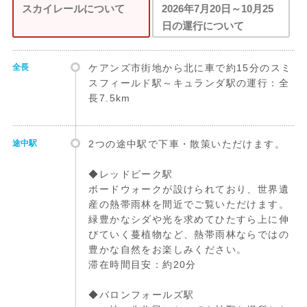
スカイレールについて
2026年7月20日～10月25
日の運行について
全長
ケアンズ市街地から北に車で約15分のスミ
スフィールド駅～キュランダ駅の運行：全
長7.5km
途中駅
2つの途中駅で下車・散策いただけます。
◆レッドピーク駅
ボードウォークが設けられており、世界遺
産の熱帯雨林を間近でご覧いただけます。
緑豊かなシダや光を求めてひたすら上に伸
びていく蔓植物など、熱帯雨林ならではの
豊かな自然をお楽しみください。
滞在時間目安：約20分
◆バロンフォールズ駅