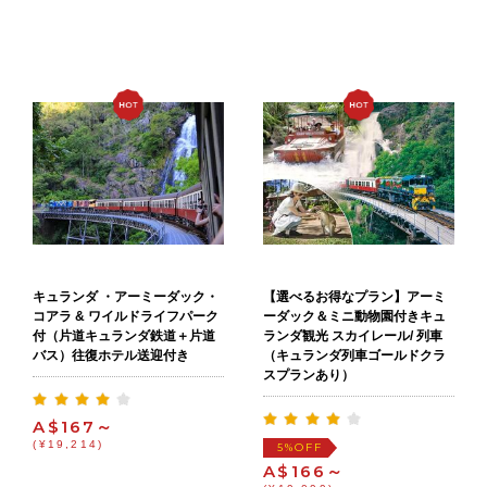
キュランダ ・アーミーダック・
【選べるお得なプラン】アーミ
コアラ & ワイルドライフパーク
ーダック＆ミニ動物園付きキュ
付（片道キュランダ鉄道＋片道
ランダ観光 スカイレール/ 列車
バス）往復ホテル送迎付き
（キュランダ列車ゴールドクラ
スプランあり）
A$167～
(¥19,214)
OFF
5%
A$166～