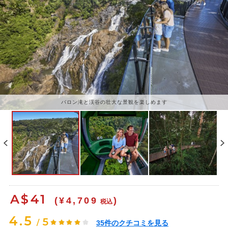
バロン滝と渓谷の壮大な景観を楽しめます
A$
41
(¥4,709
)
税込
4.5
5
/
35
件のクチコミを見る