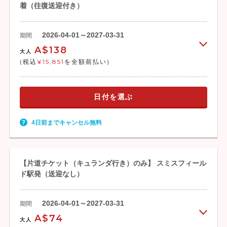
着（往復送迎付き）
・スカイレールでバロンフォールズ駅から
キュランダ駅へ（約15分）
13:15頃 キュランダ村自由散策（約2.5時
2026-04-01～2027-03-31
期間
間）
A$138
大人
15:45頃 バスでキュランダ出発
(税込
¥15,851
を全額前払い)
17:00頃 スミスフィールド駅でケアンズ市
内行きのバスに乗り換え、出発
17:30頃 ケアンズ市内のホテルお送り
日付を選ぶ
ケアンズ市内主要ホテル→キュランダ、キ
ュランダ→ケアンズ市内主要ホテルはバス
4日前までキャンセル無料
移動となります。
【片道チケット（キュランダ行き）のみ】 スミスフィール
ド駅発（送迎なし）
2026-04-01～2027-03-31
期間
A$74
大人