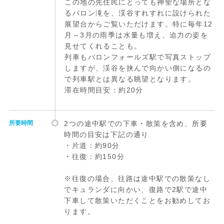
この地の先住民にとっても神聖な場所とな
るバロン滝を、渓谷すれすれに設けられた
展望台からご覧いただけます。特に毎年12
月～3月の雨季は水量も増え、迫力の姿を
見せてくれることも。
列車もバロンフォールズ駅で写真ストップ
しますが、渓谷を挟んで向かい側になるの
で列車駅とは異なる眺望となります。
滞在時間目安：約20分
所要時間
2つの途中駅での下車・散策を含め、所要
時間の目安は下記の通り
・片道：約90分
・往復：約150分
※往復の場合、往路は途中駅での散策なし
でキュランダに向かい、復路で2駅で途中
下車して散策いただくことをお勧めしてお
ります。