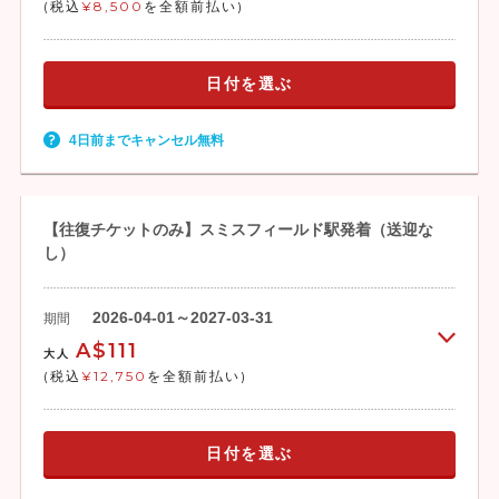
(税込
¥8,500
を全額前払い)
日付を選ぶ
2026年10月26
スカイレール：通常運行（スミスフィール
4日前までキャンセル無料
日～2027年6
ド駅～キュランダ）
月（予定）
スミスフィールド - レッドピーク間は床か
ら天井までのパノラマ窓が採用された新し
いゴンドラでお楽しみいただけます。
【往復チケットのみ】スミスフィールド駅発着（送迎な
し）
2027年7月～
スカイレール：スミスフィールド駅～レッ
2026-04-01～2027-03-31
11月（予定）
期間
ドピーク間の往復運行になる予定
※レッドピーク駅～キュランダ駅間は改修
A$111
大人
のため運休
(税込
¥12,750
を全額前払い)
日付を選ぶ