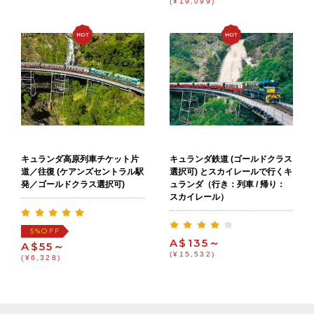
(¥19,099)
キュランダ鉄道 (ゴールドクラス
キュランダ高原列車チケット片
選択可) とスカイレールで行くキ
道／往復 (ケアンズセントラル駅
ュランダ（行き：列車 / 帰り：
発／ゴールドクラス選択可)
スカイレール）
OFF
5%
A$135～
A$55～
(¥15,532)
(¥6,328)