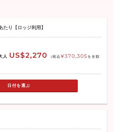
名あたり【ロッジ利用】
US$2,270
¥370,305
大人
(税込
を全額
日付を選ぶ