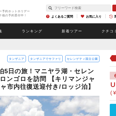
ー予約ホットホリデー
ク他の予約受付中！
よくあるご質問
お気に入り
集
ランキング
新着ツアー
クチコ
タンザニア
タンザニアでサファリ
セレンゲティ国立公園
泊5日の旅！マニヤラ湖・セレン
ロンゴロを訪問 【キリマンジャ
U
ャ市内往復送迎付き/ロッジ泊】
(