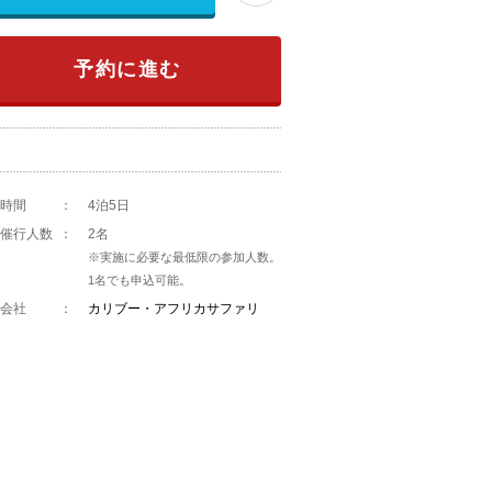
予約に進む
時間
：
4泊5日
催行人数
：
2名
※実施に必要な最低限の参加人数。
1名でも申込可能。
会社
：
カリブー・アフリカサファリ