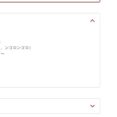
迎
ィ、ンゴロンゴロ）
アー