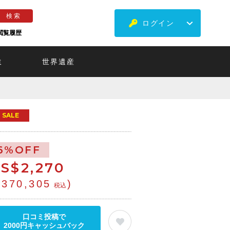
ログイン
閲覧履歴
ミ
世界遺産
SALE
6%OFF
S$
2,270
¥370,305
)
税込
口コミ投稿で
2000円キャッシュバック