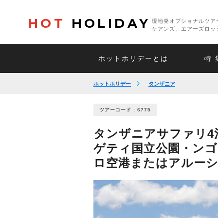
HOT
HOLIDAY
現地発オプショナルツア
ケアンズ、エアーズロッ
ホットホリデーとは
特 
ホットホリデー
タンザニア
ツアーコード : 6775
タンザニアサファリ4
ゲティ国立公園・ンゴ
ロ空港またはアルーシ