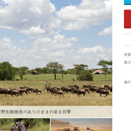
所要
最少
催行
む野生動物達のありのままの姿を目撃