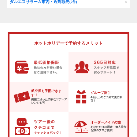
ダルエスサラーム市内・近郊観光
(2件)
ホットホリデーで
予約するメリット
航空券も手配できま
グループ割引
す！
4名以上のご予約で
更に割
要望に沿った柔軟な
ツアーア
引！
レンジも可
オーダーメイドの旅
あなただけの周遊・個人旅行
を
旅のプロが提案