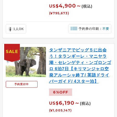
4,900～
US$
(税込)
(¥795,673)
予約券の印刷：
不要
1人OK
タンザニアでビッグ５に出会
SALE
う！タランギーレ・マニヤラ
湖・セレンゲティ・ンゴロンゴ
ロ 6泊7日【キリマンジャロ空
発アルーシャ終了/ 英語ドライ
バーガイド/ 4スター泊】
予約受付中
6%OFF
6,190～
US$
(税込)
(¥1,005,147)