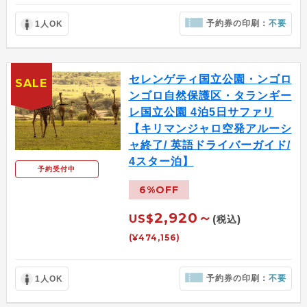
予約券の印刷：
不要
1人OK
セレンゲティ国立公園・ンゴロ
SALE
ンゴロ自然保護区・タランギー
レ国立公園 4泊5日サファリ
【キリマンジャロ空発アルーシ
ャ終了/ 英語ドライバーガイド/
4スター泊】
予約受付中
6%OFF
2,920～
US$
(税込)
(¥474,156)
予約券の印刷：
不要
1人OK