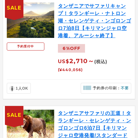
タンザニアでサファリキャン
SALE
プ！タランギーレ・ナトロン
湖・セレンゲティ・ンゴロンゴ
ロ7泊8日【キリマンジャロ空
港着、アルーシャ終了】
予約受付中
6%OFF
2,710～
US$
(税込)
(¥440,056)
予約券の印刷：
不要
1人OK
タンザニアサファリの王道！タ
SALE
ランギーレ・セレンゲティ・ン
ゴロンゴロ6泊7日【キリマン
ジャロ空港発着/スタンダード