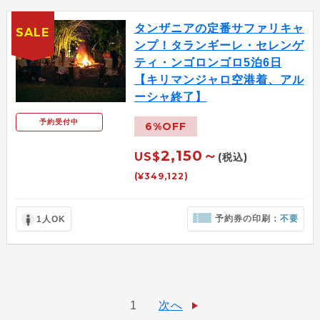
タンザニアの定番サファリキャ
SALE
ンプ！タランギーレ・セレンゲ
ティ・ンゴロンゴロ5泊6日
【キリマンジャロ空港着、アル
ーシャ終了】
予約受付中
6%OFF
2,150～
US$
(税込)
(¥349,122)
予約券の印刷：
不要
1人OK
1
次へ