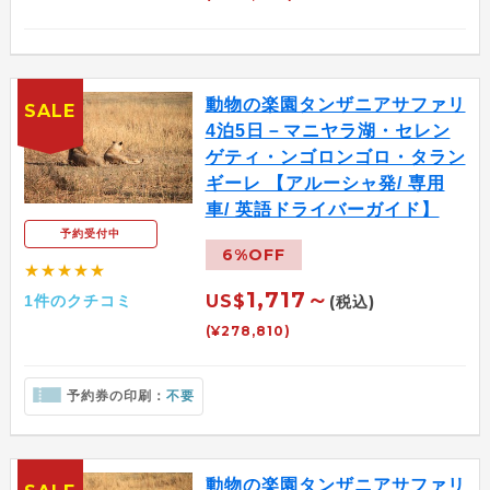
動物の楽園タンザニアサファリ
SALE
4泊5日－マニヤラ湖・セレン
ゲティ・ンゴロンゴロ・タラン
ギーレ 【アルーシャ発/ 専用
車/ 英語ドライバーガイド】
予約受付中
6%OFF
★★★★★
1,717～
US$
1件のクチコミ
(税込)
(¥278,810)
予約券の印刷：
不要
動物の楽園タンザニアサファリ