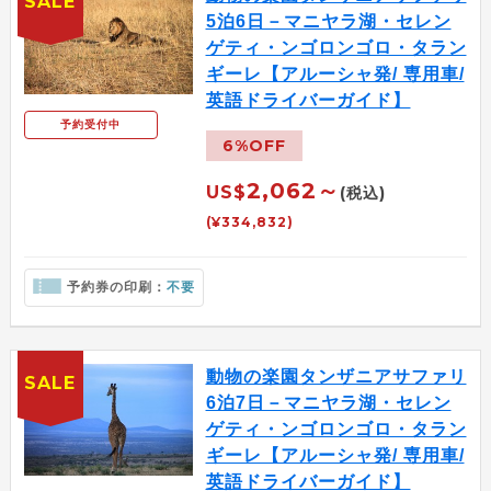
SALE
5泊6日－マニヤラ湖・セレン
ゲティ・ンゴロンゴロ・タラン
ギーレ【アルーシャ発/ 専用車/
英語ドライバーガイド】
予約受付中
6%OFF
2,062～
US$
(税込)
(¥334,832)
予約券の印刷：
不要
動物の楽園タンザニアサファリ
SALE
6泊7日－マニヤラ湖・セレン
ゲティ・ンゴロンゴロ・タラン
ギーレ【アルーシャ発/ 専用車/
英語ドライバーガイド】