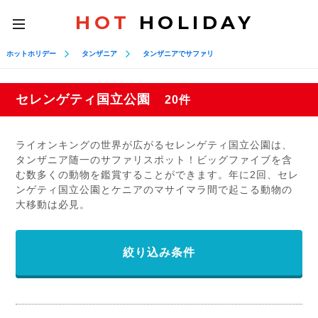
HOT
HOLIDAY
toggle
navigation
ホットホリデー
タンザニア
タンザニアでサファリ
セレンゲティ国立公園
20件
ライオンキングの世界が広がるセレンゲティ国立公園は、
タンザニア随一のサファリスポット！ビッグファイブを含
む数多くの動物を鑑賞することができます。年に2回、セレ
ンゲティ国立公園とケニアのマサイマラ間で起こる動物の
大移動は必見。
絞り込み条件