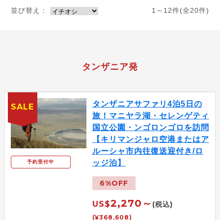
並び替え：
1～12件(全20件)
タンザニア発
タンザニアサファリ4泊5日の
SALE
旅！マニヤラ湖・セレンゲティ
国立公園・ンゴロンゴロを訪問
【キリマンジャロ空港またはア
ルーシャ市内往復送迎付き/ロ
ッジ泊】
予約受付中
6%OFF
2,270～
US$
(税込)
(¥368,608)