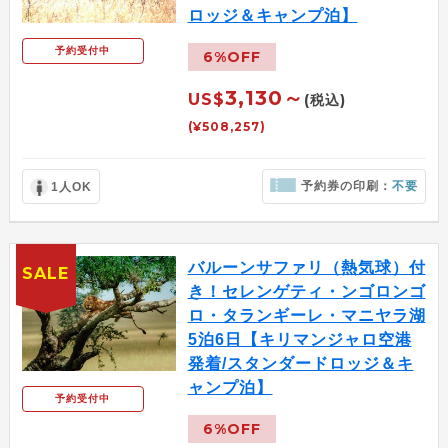
ロッジ＆キャンプ泊】
予約受付中
6%OFF
3,130～
US$
(税込)
(¥508,257)
予約券の印刷：
不要
1人OK
バルーンサファリ（熱気球）付
SALE
き！セレンゲティ・ンゴロンゴ
ロ・タランギーレ・マニヤラ湖
5泊6日【キリマンジャロ空港
発着/スタンダードロッジ＆キ
ャンプ泊】
予約受付中
6%OFF