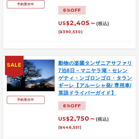
予約受付中
6%OFF
2,405～
US$
(税込)
(¥390,530)
動物の楽園タンザニアサファリ
SALE
7泊8日－マニヤラ湖・セレン
ゲティ・ンゴロンゴロ・タラン
ギーレ【アルーシャ発/ 専用車/
英語ドライバーガイド】
予約受付中
6%OFF
2,750～
US$
(税込)
(¥446,551)