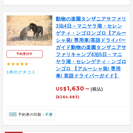
動物の楽園タンザニアサファリ
3泊4日－マニヤラ湖・セレン
ゲティ・ンゴロンゴロ【アルー
シャ発/ 専用車/英語ドライバー
ガイド動物の楽園タンザニアサ
ファリキャンプ4泊5日－マニ
予約受付中
ヤラ湖・セレンゲティ・ンゴロ
★★★★★
ンゴロ 【アルーシャ発/ 専用
1件のクチコミ
車/ 英語ドライバーガイド】
1,630～
US$
(税込)
(¥264,683)
予約券の印刷：
不要