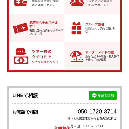
航空券も手配できま
グループ割引
す！
4名以上のご予約で
更に割
要望に沿った柔軟な
ツアーア
引！
レンジも可
オーダーメイドの旅
あなただけの周遊・個人旅行
を
旅のプロが提案
LINEで相談
050-1720-3714
お電話で相談
国内どの固定電話からも市内通話料金
月～金
9:00～17:00
年中無休