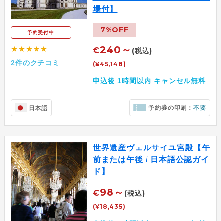
場付】
7%OFF
予約受付中
240～
★★★★★
€
(税込)
2件のクチコミ
(¥45,148)
申込後 1時間以内 キャンセル無料
予約券の印刷：
不要
日本語
世界遺産ヴェルサイユ宮殿【午
前または午後 / 日本語公認ガイ
ド】
98～
€
(税込)
(¥18,435)