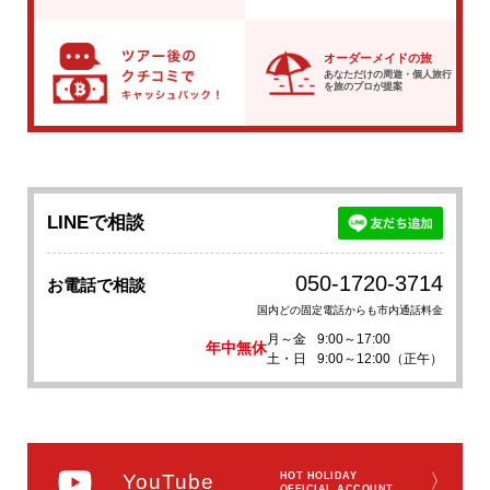
オーダーメイドの旅
あなただけの周遊・個人旅行
を
旅のプロが提案
LINEで相談
050-1720-3714
お電話で相談
国内どの固定電話からも市内通話料金
月～金
9:00～17:00
年中無休
土・日
9:00～12:00（正午）
YouTube
HOT HOLIDAY
〉
OFFICIAL ACCOUNT