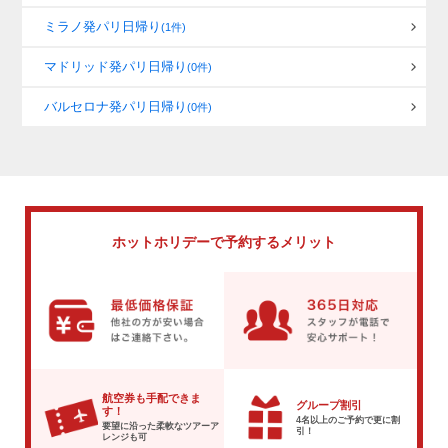
ミラノ発パリ日帰り
(1件)
マドリッド発パリ日帰り
(0件)
バルセロナ発パリ日帰り
(0件)
ホットホリデーで
予約するメリット
航空券も手配できま
グループ割引
す！
4名以上のご予約で
更に割
要望に沿った柔軟な
ツアーア
引！
レンジも可