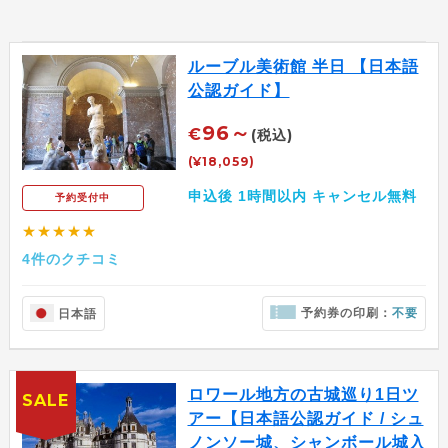
ルーブル美術館 半日 【日本語
公認ガイド】
96～
€
(税込)
(¥18,059)
申込後 1時間以内 キャンセル無料
予約受付中
★★★★★
4件のクチコミ
予約券の印刷：
不要
日本語
ロワール地方の古城巡り1日ツ
SALE
アー【日本語公認ガイド / シュ
ノンソー城、シャンボール城入