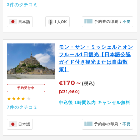
3件のクチコミ
予約券の印刷：
不要
日本語
1人OK
モン・サン・ミッシェルとオン
フルール1日観光【日本語公認
ガイド付き観光または自由散
策】
170～
€
(税込)
予約受付中
(¥31,980)
★★★★
★
申込後 1時間以内 キャンセル無料
7件のクチコミ
予約券の印刷：
不要
日本語