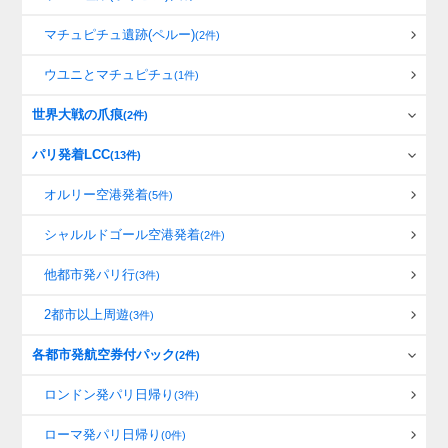
マチュピチュ遺跡(ペルー)
(2件)
ウユニとマチュピチュ
(1件)
世界大戦の爪痕
(2件)
パリ発着LCC
(13件)
オルリー空港発着
(5件)
シャルルドゴール空港発着
(2件)
他都市発パリ行
(3件)
2都市以上周遊
(3件)
各都市発航空券付パック
(2件)
ロンドン発パリ日帰り
(3件)
ローマ発パリ日帰り
(0件)