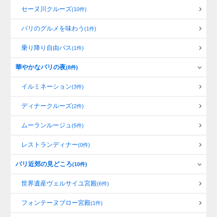
セーヌ川クルーズ
(10件)
パリのグルメを味わう
(1件)
乗り降り自由バス
(1件)
華やかなパリの夜
(8件)
イルミネーション
(3件)
ディナークルーズ
(2件)
ムーランルージュ
(5件)
レストランディナー
(0件)
パリ近郊の見どころ
(10件)
世界遺産ヴェルサイユ宮殿
(6件)
フォンテーヌブロー宮殿
(1件)