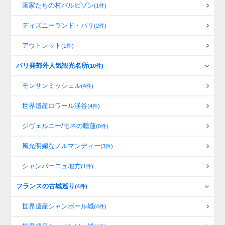
画家たちの村バルビゾン
(1件)
ディズニーランド・パリ
(2件)
アウトレット
(1件)
パリ発郊外人気観光名所
(10件)
モンサンミッシェル
(4件)
世界遺産ロワール渓谷
(4件)
ジヴェルニー/モネの睡蓮
(0件)
風光明媚なノルマンディー
(3件)
シャンパーニュ地方
(1件)
フランスの古城巡り
(4件)
世界遺産シャンボール城
(4件)