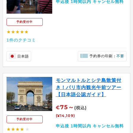
申込後 1時間以内 キャンセル無料
予約受付中
★★★★★
1件のクチコミ
予約券の印刷：
不要
日本語
モンマルトルとシテ島散策付
き！パリ市内観光午前ツアー
【日本語公認ガイド】
75～
€
(税込)
(¥14,109)
予約受付中
申込後 1時間以内 キャンセル無料
★★★★
★