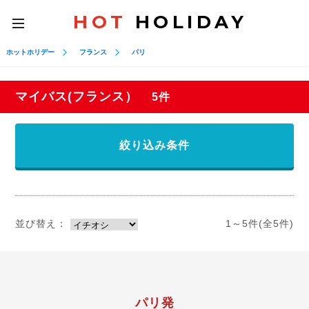
HOT
HOLIDAY
toggle
navigation
ホットホリデー
フランス
パリ
マイバス(フランス）
5件
絞り込み条件
並び替え：
1～5件(全5件)
パリ発