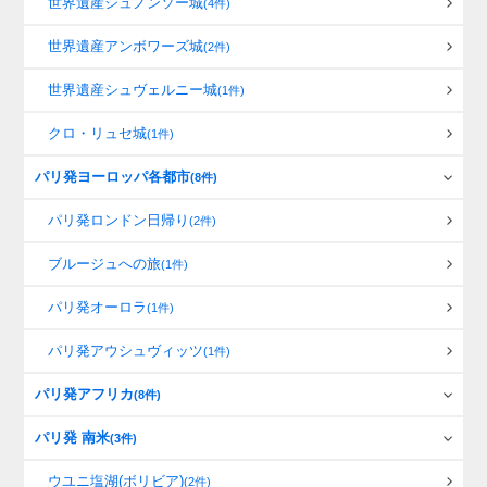
世界遺産シュノンソー城
(4件)
世界遺産アンボワーズ城
(2件)
世界遺産シュヴェルニー城
(1件)
クロ・リュセ城
(1件)
パリ発ヨーロッパ各都市
(8件)
パリ発ロンドン日帰り
(2件)
ブルージュへの旅
(1件)
パリ発オーロラ
(1件)
パリ発アウシュヴィッツ
(1件)
パリ発アフリカ
(8件)
パリ発 南米
(3件)
ウユニ塩湖(ボリビア)
(2件)