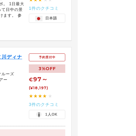
ボ。 1日最大
1件のクチコミ
って日中の景
けます。 参
日本語
ヌ川ディナ
予約受付中
3%OFF
クルーズ
97～
€
アー
(¥18,197)
★★★★
★
3件のクチコミ
1人OK