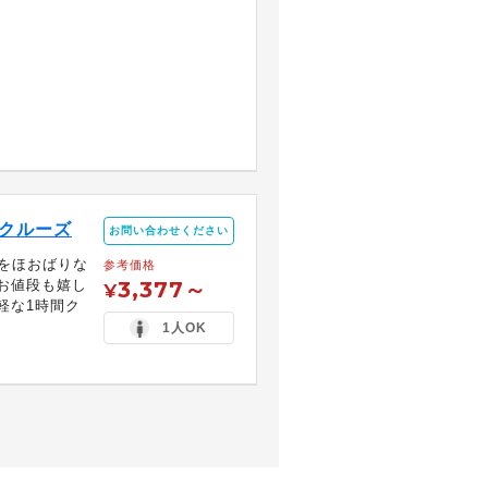
クルーズ
お問い合わせください
をほおばりな
参考価格
なお値段も嬉し
3,377～
¥
軽な1時間ク
1人OK