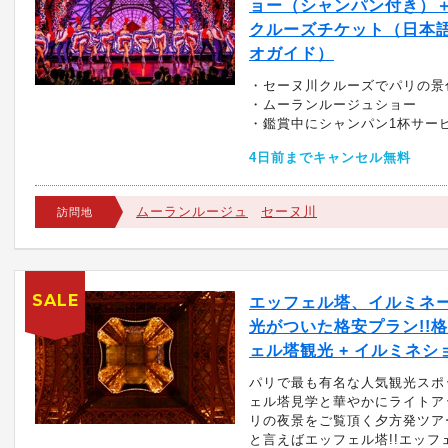
ョー（シャンパン付き）
クルーズチケット（日本
オガイド）
・セーヌ川クルーズでパリの景
・ムーランルージュショー
・鑑賞中にシャンパン1杯サー
4日前までキャンセル無料
ムーランルージュ
セーヌ川
訪問地
SALE
エッフェル塔、イルミネ
光がついた格安プラン!!
ェル塔観光 + イルミネシ
パリで最も有名な人気観光スポ
ェル塔見学と華やかにライトア
リの夜景をご覧頂く夕方発ツア
と言えばエッフェル塔!!エッフ