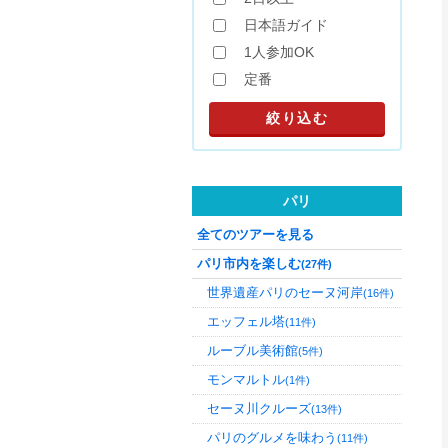
日本語ガイド
1人参加OK
定番
パリ
全てのツアーを見る
パリ市内を楽しむ
(27件)
世界遺産パリのセーヌ河岸
(16件)
エッフェル塔
(11件)
ルーブル美術館
(5件)
モンマルトル
(1件)
セーヌ川クルーズ
(13件)
パリのグルメを味わう
(11件)