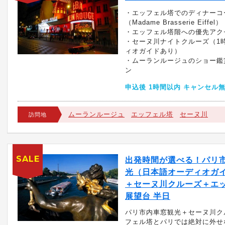
・エッフェル塔でのディナーコ
（Madame Brasserie Eiffel）
・エッフェル塔階への優先アク
・セーヌ川ナイトクルーズ（1時
ィオガイドあり）
・ムーランルージュのショー鑑
ン
申込後 1時間以内 キャンセル
ムーランルージュ
エッフェル塔
セーヌ川
訪問地
SALE
出発時間が選べる！パリ
光（日本語オーディオガ
＋セーヌ川クルーズ＋エ
展望台 半日
パリ市内車窓観光＋セーヌ川ク
フェル塔とパリでは絶対に外せ