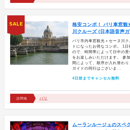
SALE
格安コンボ！ パリ車窓観光
川クルーズ (日本語音声ガ
パリ市内車窓観光＋セーヌ川ク
トになったお得なコンボ。 1
ので、時間帯によって日中の景
をお楽しみいただけます。 参
間によって、順序が入れ替わり
ガイドの同行はございま...
4日前までキャンセル無料
パリ
訪問地
ムーランルージュのスペ