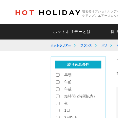
HOT
HOLIDAY
現地発オプショナルツア
ケアンズ、エアーズロッ
ホットホリデーとは
特 
ホットホリデー
フランス
パリ
絞り込み条件
早朝
午前
午後
短時間(2時間以内)
夜
1日
2日以上