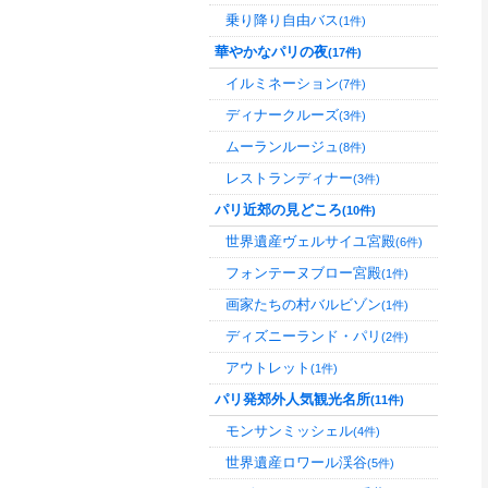
乗り降り自由バス
(1件)
華やかなパリの夜
(17件)
イルミネーション
(7件)
ディナークルーズ
(3件)
ムーランルージュ
(8件)
レストランディナー
(3件)
パリ近郊の見どころ
(10件)
世界遺産ヴェルサイユ宮殿
(6件)
フォンテーヌブロー宮殿
(1件)
画家たちの村バルビゾン
(1件)
ディズニーランド・パリ
(2件)
アウトレット
(1件)
パリ発郊外人気観光名所
(11件)
モンサンミッシェル
(4件)
世界遺産ロワール渓谷
(5件)