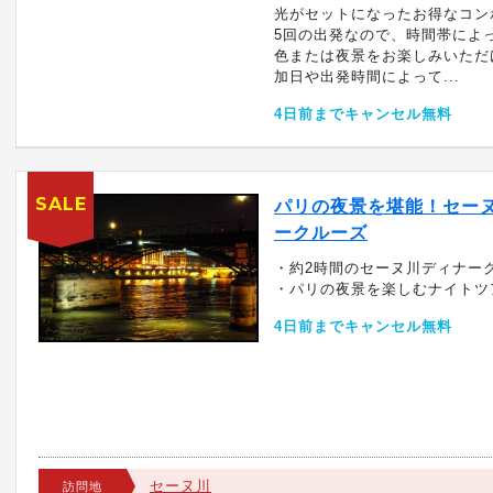
光がセットになったお得なコン
5回の出発なので、時間帯によ
色または夜景をお楽しみいただ
加日や出発時間によって...
4日前までキャンセル無料
SALE
パリの夜景を堪能！セー
ークルーズ
・約2時間のセーヌ川ディナー
・パリの夜景を楽しむナイトツ
4日前までキャンセル無料
セーヌ川
訪問地