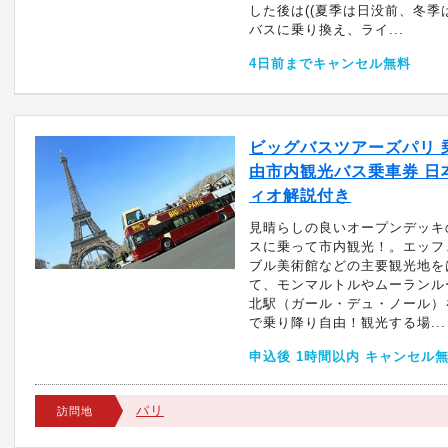
した後は((夏季は日没前、冬季
バスに乗り換え、ライ...
4日前までキャンセル無料
ビッグバスツアーズパリ 
由市内観光バス乗車券 日
ィオ解説付き
見晴らしの良いオープンデッキ
スに乗って市内観光！。エッフ
ブル美術館などの主要観光地を
て、モンマルトルやムーランル
北駅（ガール・デュ・ノール）
で乗り降り自由！観光する場...
申込後 1時間以内 キャンセル
パリ
訪問地