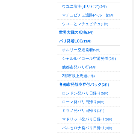
ウユニ塩湖(ボリビア)
(2件)
マチュピチュ遺跡(ペルー)
(2件)
ウユニとマチュピチュ
(1件)
世界大戦の爪痕
(2件)
パリ発着LCC
(13件)
オルリー空港発着
(5件)
シャルルドゴール空港発着
(2件)
他都市発パリ行
(4件)
2都市以上周遊
(3件)
各都市発航空券付パック
(2件)
ロンドン発パリ日帰り
(5件)
ローマ発パリ日帰り
(0件)
ミラノ発パリ日帰り
(1件)
マドリッド発パリ日帰り
(0件)
バルセロナ発パリ日帰り
(0件)