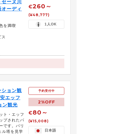
＋セーヌ川
260～
€
語オーディ
(¥48,777)
1人OK
色を満喫
ビス
ーション観
予約受付中
格安エッフ
2%OFF
ョン観光
80～
€
ット・エッフ
ップされたパ
(¥15,008)
ーです。パリ
日本語
ェル塔を見学