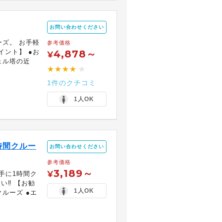
お問い合わせください
ーズ。 お手軽
参考価格
イント】 ●お
4,878～
¥
ェル塔の近
★★★★
★
1件のクチコミ
1人OK
時間クルー
お問い合わせください
参考価格
3,189～
¥
手に1時間ク
い‼ 【お勧
1人OK
クルーズ ●エ