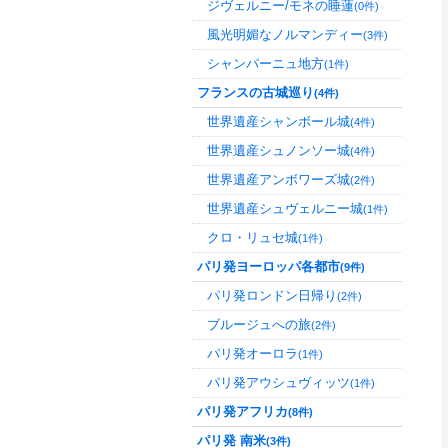
ジヴェルニー/モネの睡蓮
(0件)
風光明媚なノルマンディー
(3件)
シャンパーニュ地方
(1件)
フランスの古城巡り
(4件)
世界遺産シャンボール城
(4件)
世界遺産シュノンソー城
(4件)
世界遺産アンボワーズ城
(2件)
世界遺産シュヴェルニー城
(1件)
クロ・リュセ城
(1件)
パリ発ヨーロッパ各都市
(9件)
パリ発ロンドン日帰り
(2件)
ブルージュへの旅
(2件)
パリ発オーロラ
(1件)
パリ発アウシュヴィッツ
(1件)
パリ発アフリカ
(8件)
パリ発 南米
(3件)