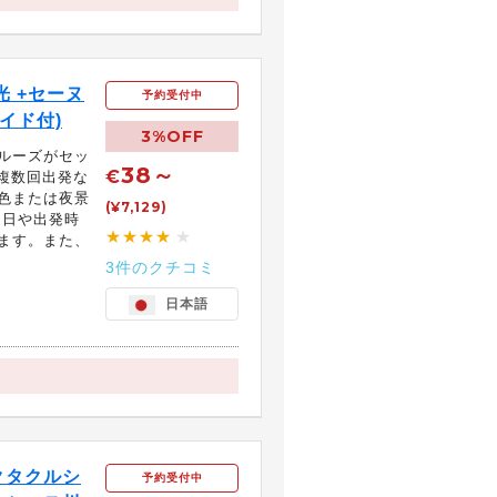
 +セーヌ
予約受付中
イド付)
3%OFF
ルーズがセッ
38～
€
日複数回出発な
色または夜景
(¥7,129)
加日や出発時
★★★★
★
ます。また、
3件のクチコミ
日本語
クタクルシ
予約受付中