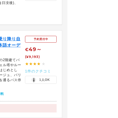
は日没後)、
乗り降り自
予約受付中
本語オーデ
49～
€
(¥9,193)
の2階建てバ
★★★★
★
ェル塔やルー
はじめとし
1件のクチコミ
ージュ、パリ
を通るバス停
1人OK
無料