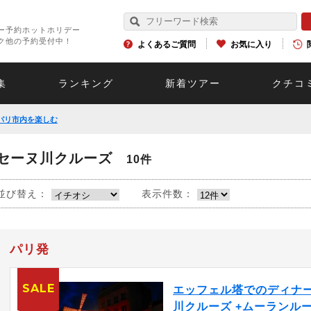
ー予約ホットホリデー
ク他の予約受付中！
よくあるご質問
お気に入り
集
ランキング
新着ツアー
クチコ
パリ市内を楽しむ
セーヌ川クルーズ
10件
並び替え：
表示件数：
パリ発
SALE
エッフェル塔でのディナー
川クルーズ +ムーランル