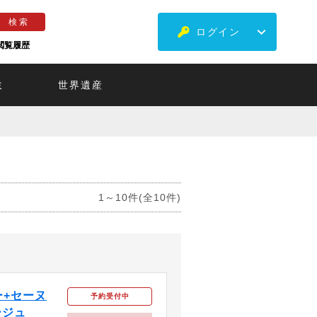
ログイン
閲覧履歴
ミ
世界遺産
1～10件(全10件)
+セーヌ
予約受付中
ージュ