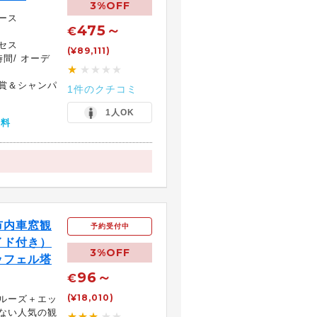
3%OFF
ース
475～
€
セス
(¥89,111)
間/ オーデ
★
★★★★
賞＆シャンパ
1件のクチコミ
1人OK
無料
市内車窓観
予約受付中
イド付き）
3%OFF
ッフェル塔
96～
€
(¥18,010)
ルーズ＋エッ
ない人気の観
★★★
★★