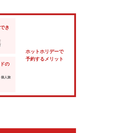
でき
な
可
ホットホリデーで
予約するメリット
ドの
・個人旅