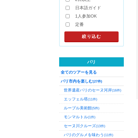
日本語ガイド
1人参加OK
定番
パリ
全てのツアーを見る
パリ市内を楽しむ
(27件)
世界遺産パリのセーヌ河岸
(16件)
エッフェル塔
(11件)
ルーブル美術館
(5件)
モンマルトル
(1件)
セーヌ川クルーズ
(13件)
パリのグルメを味わう
(11件)