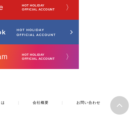
e
〉
HOT HOLIDAY
OFFICIAL ACCOUNT
am
〉
HOT HOLIDAY
OFFICIAL ACCOUNT
とは
｜
会社概要
｜
お問い合わせ