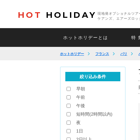
HOT
HOLIDAY
現地発オプショナルツア
ケアンズ、エアーズロッ
ホットホリデーとは
特 
ホットホリデー
フランス
パリ
絞り込み条件
早朝
午前
午後
短時間(2時間以内)
夜
1日
2日以上