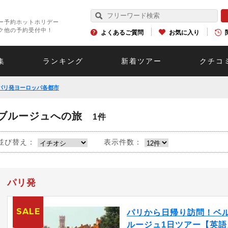
ー予約ホットホリデー
ク他の予約受付中！
よくあるご質問
お気に入り
集
ランキング
新着ツアー
クチコ
パリ発ヨーロッパ各都市
ブルージュへの旅
1件
並び替え：
表示件数：
パリ発
SALE
パリから日帰り訪問！ベ
ルージュ1日ツアー【英語