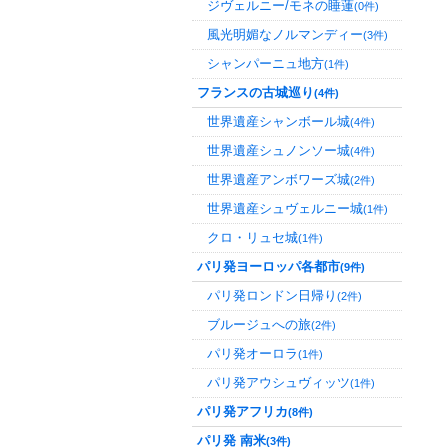
ジヴェルニー/モネの睡蓮
(0件)
風光明媚なノルマンディー
(3件)
シャンパーニュ地方
(1件)
フランスの古城巡り
(4件)
世界遺産シャンボール城
(4件)
世界遺産シュノンソー城
(4件)
世界遺産アンボワーズ城
(2件)
世界遺産シュヴェルニー城
(1件)
クロ・リュセ城
(1件)
パリ発ヨーロッパ各都市
(9件)
パリ発ロンドン日帰り
(2件)
ブルージュへの旅
(2件)
パリ発オーロラ
(1件)
パリ発アウシュヴィッツ
(1件)
パリ発アフリカ
(8件)
パリ発 南米
(3件)