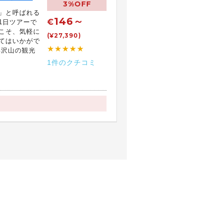
3%OFF
」と呼ばれる
146～
€
1日ツアーで
こそ、気軽に
(¥27,390)
てはいかがで
★★★★★
年沢山の観光
1件のクチコミ