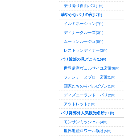
乗り降り自由バス
(1件)
華やかなパリの夜
(17件)
イルミネーション
(7件)
ディナークルーズ
(3件)
ムーランルージュ
(8件)
レストランディナー
(3件)
パリ近郊の見どころ
(10件)
世界遺産ヴェルサイユ宮殿
(6件)
フォンテーヌブロー宮殿
(1件)
画家たちの村バルビゾン
(1件)
ディズニーランド・パリ
(2件)
アウトレット
(1件)
パリ発郊外人気観光名所
(11件)
モンサンミッシェル
(4件)
世界遺産ロワール渓谷
(5件)