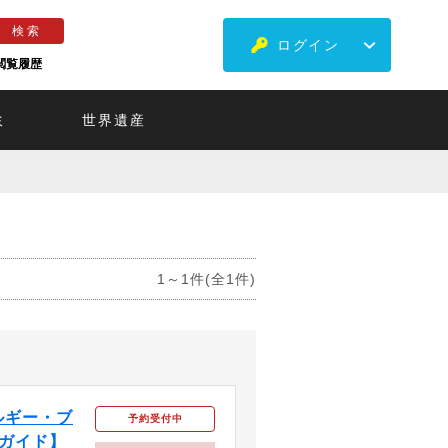
ログイン
閲覧履歴
ミ
世界遺産
1～1件(全1件)
ルギー・ブ
予約受付中
ガイド】