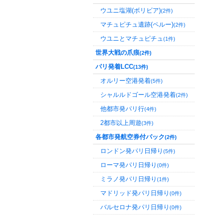
ウユニ塩湖(ボリビア)
(2件)
マチュピチュ遺跡(ペルー)
(2件)
ウユニとマチュピチュ
(1件)
世界大戦の爪痕
(2件)
パリ発着LCC
(13件)
オルリー空港発着
(5件)
シャルルドゴール空港発着
(2件)
他都市発パリ行
(4件)
2都市以上周遊
(3件)
各都市発航空券付パック
(2件)
ロンドン発パリ日帰り
(5件)
ローマ発パリ日帰り
(0件)
ミラノ発パリ日帰り
(1件)
マドリッド発パリ日帰り
(0件)
バルセロナ発パリ日帰り
(0件)