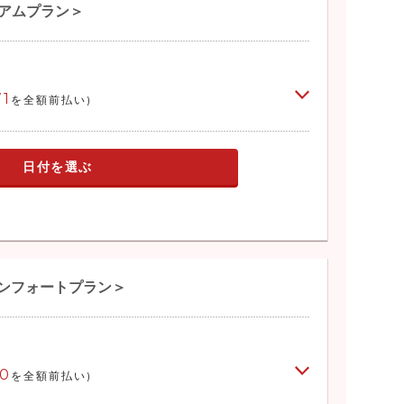
ミアムプラン＞
71
を全額前払い)
日付を選ぶ
コンフォートプラン＞
70
を全額前払い)