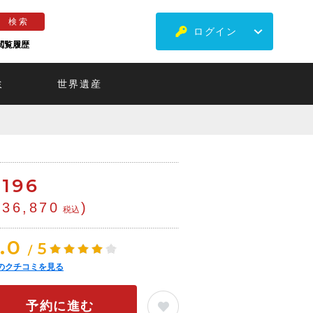
ログイン
閲覧履歴
ミ
世界遺産
€
196
¥36,870
)
税込
.0
5
/
のクチコミを見る
予約に進む