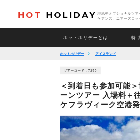
HOT
HOLIDAY
現地発オプショナルツア
ケアンズ、エアーズロッ
ホットホリデーとは
特 
ホットホリデー
アイスランド
ツアーコード : 7250
＜到着日も参加可能＞
ーンツアー 入場料＋
ケフラヴィーク空港発