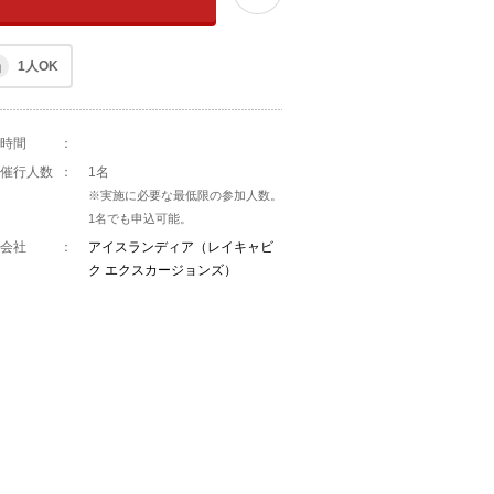
1人OK
時間
：
催行人数
：
1名
※実施に必要な最低限の参加人数。
1名でも申込可能。
会社
：
アイスランディア（レイキャビ
ク エクスカージョンズ）