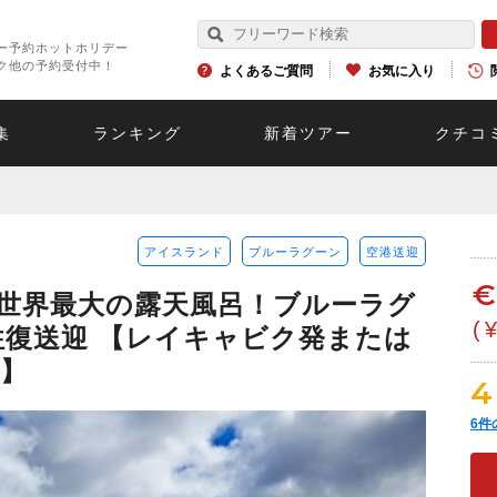
ー予約ホットホリデー
ク他の予約受付中！
よくあるご質問
お気に入り
集
ランキング
新着ツアー
クチコ
アイスランド
ブルーラグーン
空港送迎
世界最大の露天風呂！ブルーラグ
(
往復送迎 【レイキャビク発または
】
4
6
件