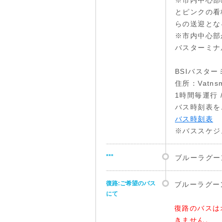
※市内中心部
とピンクの看
らの送迎とな
※市内中心部
バスターミナ
BSIバスターミナ
住所：Vatnsmyr
1時間毎運行
バス時刻表を
バス時刻表
※バススケジ
***
ブルーラグー
復路:ご希望のバス
ブルーラグー
にて
復路のバスは
きません。