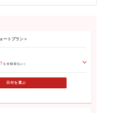
フォートプラン＞
57
を全額前払い)
日付を選ぶ