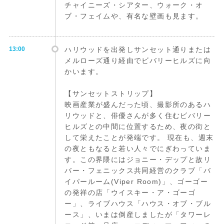
チャイニーズ・シアター、ウォーク・オ
ブ・フェイムや、有名な壁画も見ます。
13:00
ハリウッドを出発しサンセット通りまたは
メルローズ通り経由でビバリーヒルズに向
かいます。
【サンセットストリップ】
映画産業が盛んだった頃、撮影所のあるハ
リウッドと、俳優さんが多く住むビバリー
ヒルズとの中間に位置するため、夜の街と
して栄えたことが発端です。 現在も、週末
の夜ともなると若い人々でにぎわっていま
す。この界隈にはジョニー・デップと故リ
バー・フェニックス共同経営のクラブ「バ
イパールーム(Viper Room)」、ゴーゴー
の発祥の店「ウイスキー・ア・ゴーゴ
ー」、ライブハウス「ハウス・オブ・ブル
ース」、いまは倒産しましたが「タワーレ