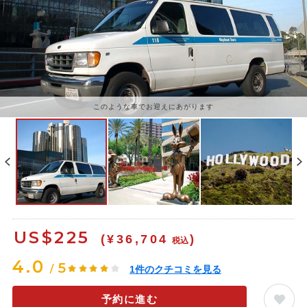
このような車でお迎えにあがります
ワーナースタジオ
US$
225
(¥36,704
)
税込
4.0
5
/
1
件のクチコミを見る
予約に進む