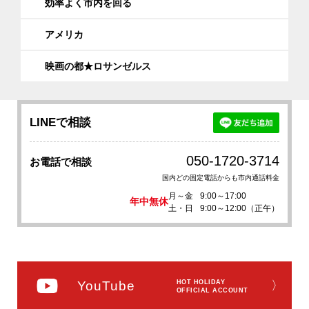
効率よく市内を回る
アメリカ
映画の都★ロサンゼルス
LINEで相談
050-1720-3714
お電話で相談
国内どの固定電話からも市内通話料金
月～金
9:00～17:00
年中無休
土・日
9:00～12:00（正午）
YouTube
HOT HOLIDAY
〉
OFFICIAL ACCOUNT