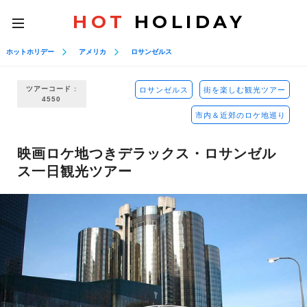
HOT
HOLIDAY
toggle
navigation
ホットホリデー
アメリカ
ロサンゼルス
ツアーコード :
ロサンゼルス
街を楽しむ観光ツアー
4550
市内＆近郊のロケ地巡り
映画ロケ地つきデラックス・ロサンゼル
ス一日観光ツアー