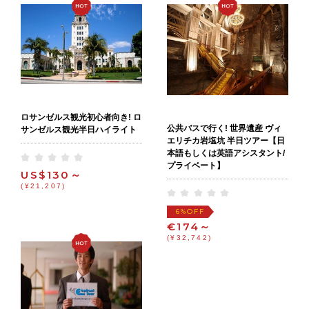
ロサンゼルス観光初心者向き! ロ
公共バスで行く! 世界遺産 ヴィ
サンゼルス観光半日ハイライト
エリチカ岩塩坑 半日ツアー【日
本語もしくは英語アシスタント/
プライベート】
US$130～
(¥21,207)
OFF
6%
€174～
(¥32,742)