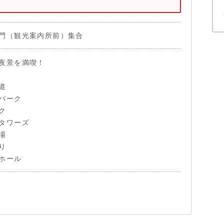
門（観光案内所前）集合
夜景を満喫！
道
パーク
ク
タワーズ
場
り
ホール