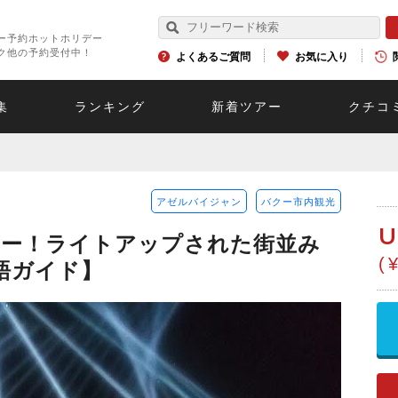
ー予約ホットホリデー
ク他の予約受付中！
よくあるご質問
お気に入り
集
ランキング
新着ツアー
クチコ
アゼルバイジャン
バクー市内観光
U
アー！ライトアップされた街並み
(
語ガイド】