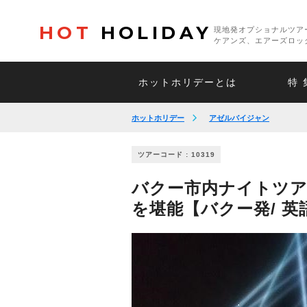
HOT
HOLIDAY
現地発オプショナルツア
ケアンズ、エアーズロッ
ホットホリデーとは
特 
ホットホリデー
アゼルバイジャン
ツアーコード : 10319
バクー市内ナイトツ
を堪能【バクー発/ 英