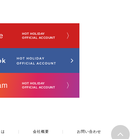
e
〉
HOT HOLIDAY
OFFICIAL ACCOUNT
am
〉
HOT HOLIDAY
OFFICIAL ACCOUNT
とは
｜
会社概要
｜
お問い合わせ