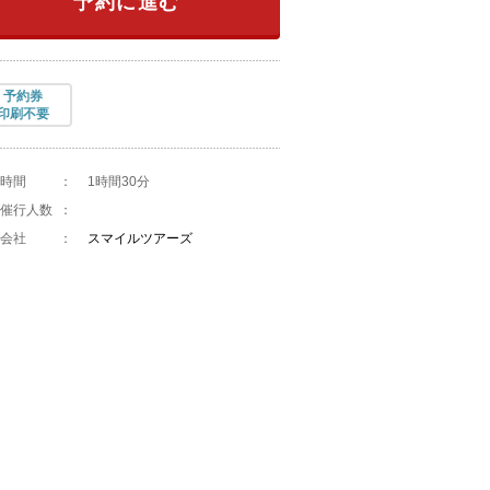
予約に進む
予約券
印刷不要
時間
：
1時間30分
催行人数
：
会社
：
スマイルツアーズ