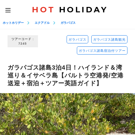
HOT
HOLIDAY
toggle
navigation
ホットホリデー
エクアドル
ガラパゴス
ツアーコード :
ガラパゴス
ガラパゴス諸島観光
7245
ガラパゴス諸島宿泊付ツアー
ガラパゴス諸島3泊4日！ハイランド＆湾
巡り＆イサベラ島【バルトラ空港発/空港
送迎＋宿泊＋ツアー英語ガイド】