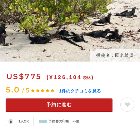
投稿者：匿名希望
US$
775
(¥126,104
)
税込
5.0
5
/
1
件のクチコミを見る
予約に進む
1人OK
予約券の印刷：
不要