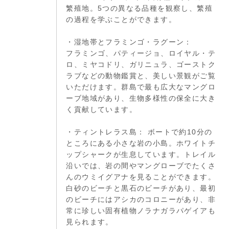
繁殖地。5つの異なる品種を観察し、繁殖
の過程を学ぶことができます。
・湿地帯とフラミンゴ・ラグーン：
フラミンゴ、パティージョ、ロイヤル・テ
ロ、ミヤコドリ、ガリニュラ、ゴーストク
ラブなどの動物鑑賞と、美しい景観がご覧
いただけます。群島で最も広大なマングロ
ーブ地域があり、生物多様性の保全に大き
く貢献しています。
・ティントレラス島： ボートで約10分の
ところにある小さな岩の小島。ホワイトチ
ップシャークが生息しています。トレイル
沿いでは、岩の間やマングローブでたくさ
んのウミイグアナを見ることができます。
白砂のビーチと黒石のビーチがあり、最初
のビーチにはアシカのコロニーがあり、非
常に珍しい固有植物ノラナガラパゲイアも
見られます。