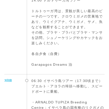
14:00 トルトゥーガ湾ツアー
トルトゥーガ湾は、景観が美しい最高のビ
ーチの一つです。クロウミガメの営巣地で
あり、ウミイグアナ、ウミガメ、サメ、魚
などを観察することができます。
その他、プラヤ・ブラバとプラヤ・マンサ
を訪問。シュノーケリングやカヤックをお
楽しみください。
各自夕食（自費）
Garapagos Dreams 泊
3日目
06:30 イサベラ島ツアー（17:30頃まで）
プエルト・アヨラの埠頭へ移動し、スピー
ドボートに乗船。
・ARNALDO TUPIZA Breeding
Centre：イサベラ島の固有種のリクガメの