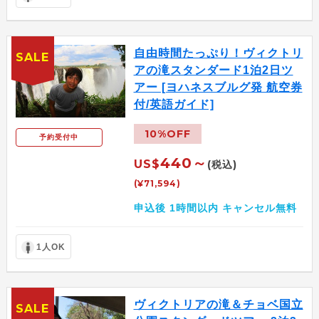
自由時間たっぷり！ヴィクトリ
SALE
アの滝スタンダード1泊2日ツ
アー [ヨハネスブルグ発 航空券
付/英語ガイド]
10%OFF
予約受付中
440～
US$
(税込)
(¥71,594)
申込後 1時間以内 キャンセル無料
1人OK
ヴィクトリアの滝＆チョベ国立
SALE