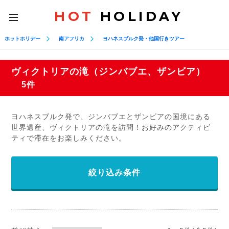
HOT
HOLIDAY
toggle
navigation
ホットホリデー
南アフリカ
ヨハネスブルク発・他国行きツアー
ヴィクトリアの滝（ジンバブエ、ザンビア）
5件
ヨハネスブルク発で、ジンバブエとザンビアの国境にある
世界遺産、ヴィクトリアの滝を訪問！お好みのアクティビ
ティで滞在をお楽しみください。
絞り込み条件