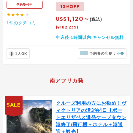
予約受付中
10%OFF
★★★★
★
1,120～
US$
(税込)
1件のクチコミ
(¥182,239)
申込後 1時間以内 キャンセル無料
予約券の印刷：
不要
1人OK
南アフリカ発
クルーズ利用の方にお勧め！ヴ
SALE
ィクトリアの滝3泊4日【ポー
トエリザベス港発ケープタウン
港終了/飛行機＋ホテル＋港送
迎＋観光】