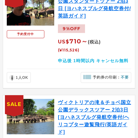
公園スタンダードツアー 2泊3
日 [ヨハネスブルグ発航空券付/
英語ガイド]
9%OFF
予約受付中
710～
US$
(税込)
(¥115,526)
申込後 1時間以内 キャンセル無料
予約券の印刷：
不要
1人OK
ヴィクトリアの滝＆チョベ国立
SALE
公園デラックスツアー 2泊3日
[ヨハネスブルグ発航空券付/ヘ
リコプター遊覧飛行/英語ガイ
ド]