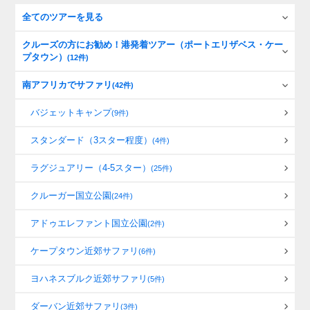
全てのツアーを見る
クルーズの方にお勧め！港発着ツアー（ポートエリザベス・ケー
プタウン）
(12件)
南アフリカでサファリ
(42件)
バジェットキャンプ
(9件)
スタンダード（3スター程度）
(4件)
ラグジュアリー（4-5スター）
(25件)
クルーガー国立公園
(24件)
アドゥエレファント国立公園
(2件)
ケープタウン近郊サファリ
(6件)
ヨハネスブルク近郊サファリ
(5件)
ダーバン近郊サファリ
(3件)