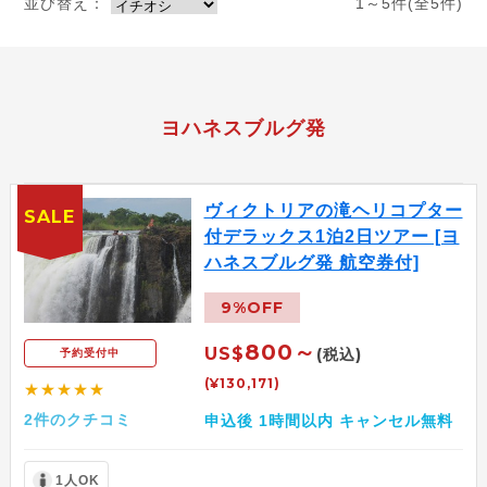
並び替え：
1～5件(全5件)
ヨハネスブルグ発
ヴィクトリアの滝ヘリコプター
SALE
付デラックス1泊2日ツアー [ヨ
ハネスブルグ発 航空券付]
9%OFF
800～
US$
(税込)
予約受付中
(¥130,171)
★★★★★
2件のクチコミ
申込後 1時間以内 キャンセル無料
1人OK