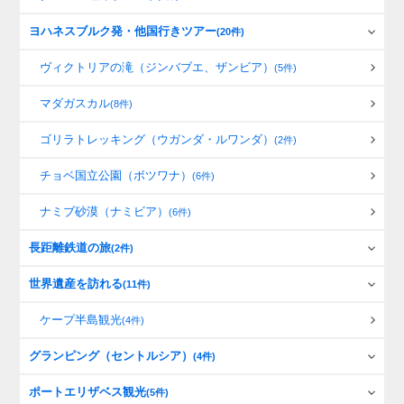
ヨハネスブルク発・他国行きツアー
(20件)
ヴィクトリアの滝（ジンバブエ、ザンビア）
(5件)
マダガスカル
(8件)
ゴリラトレッキング（ウガンダ・ルワンダ）
(2件)
チョベ国立公園（ボツワナ）
(6件)
ナミブ砂漠（ナミビア）
(6件)
長距離鉄道の旅
(2件)
世界遺産を訪れる
(11件)
ケープ半島観光
(4件)
グランピング（セントルシア）
(4件)
ポートエリザベス観光
(5件)