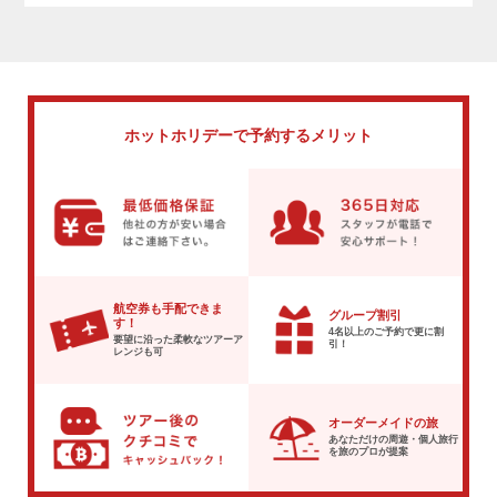
ホットホリデーで
予約するメリット
航空券も手配できま
グループ割引
す！
4名以上のご予約で
更に割
要望に沿った柔軟な
ツアーア
引！
レンジも可
オーダーメイドの旅
あなただけの周遊・個人旅行
を
旅のプロが提案