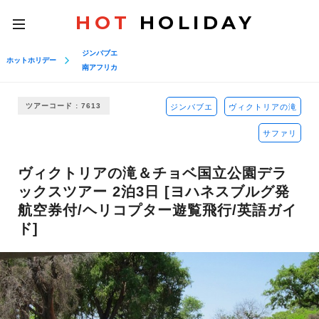
HOT
HOLIDAY
toggle
navigation
ジンバブエ
ホットホリデー
南アフリカ
ツアーコード : 7613
ジンバブエ
ヴィクトリアの滝
サファリ
ヴィクトリアの滝＆チョベ国立公園デラ
ックスツアー 2泊3日 [ヨハネスブルグ発
航空券付/ヘリコプター遊覧飛行/英語ガイ
ド]