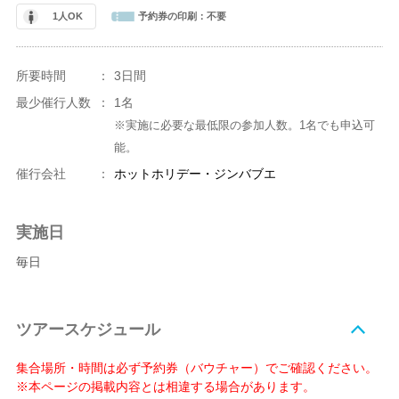
1人OK
予約券の印刷：
不要
所要時間
：
3日間
最少催行人数
：
1名
※実施に必要な最低限の参加人数。1名でも申込可
能。
催行会社
：
ホットホリデー・ジンバブエ
実施日
毎日
ツアースケジュール
集合場所・時間は必ず予約券（バウチャー）でご確認ください。
※本ページの掲載内容とは相違する場合があります。