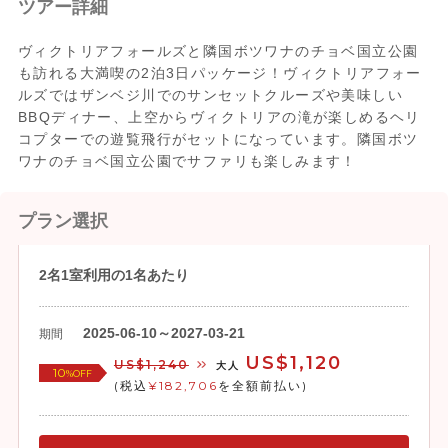
ツアー詳細
ヴィクトリアフォールズと隣国ボツワナのチョベ国立公園
も訪れる大満喫の2泊3日パッケージ！ヴィクトリアフォー
ルズではザンベジ川でのサンセットクルーズや美味しい
BBQディナー、上空からヴィクトリアの滝が楽しめるヘリ
コプターでの遊覧飛行がセットになっています。隣国ボツ
ワナのチョベ国立公園でサファリも楽しみます！
プラン選択
2名1室利用の1名あたり
2025-06-10～2027-03-21
期間
US$1,120
US$1,240
大人
10
%OFF
(税込
¥182,706
を全額前払い)