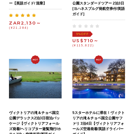
ー【英語ガイド/ 混乗】
公園スタンダードツアー 2泊3日
[ヨハネスブルグ発航空券付/英語
ガイド]
ZAR2,130～
(¥21,284)
OFF
9%
US$710～
(¥115,822)
ヴィクトリアの滝＆チョベ国立
5スターホテルに滞在！ヴィクト
公園デラックス2泊3日宿泊パッ
リアの滝＆チョベ国立公園サフ
ケージ【ヴィクトリアフォール
ァリ 3泊4日【ヴィクトリアフォ
ズ発着/ヘリコプター遊覧飛行/ホ
ールズ空港発着/英語ドライバー