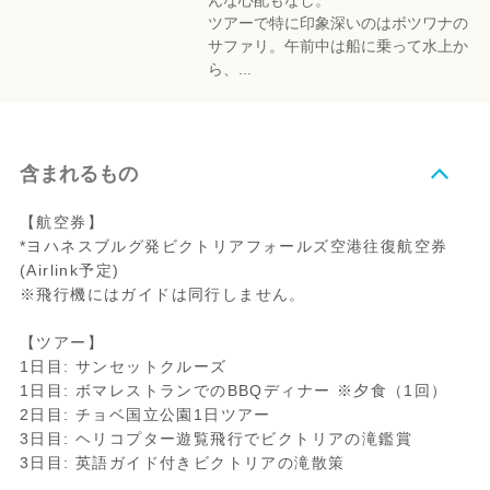
んな心配もなし。
ツアーで特に印象深いのはボツワナの
サファリ。午前中は船に乗って水上か
ら、...
含まれるもの
【航空券】
*ヨハネスブルグ発ビクトリアフォールズ空港往復航空券
(Airlink予定)
※飛行機にはガイドは同行しません。
【ツアー】
1日目: サンセットクルーズ
1日目: ボマレストランでのBBQディナー ※夕食（1回）
2日目: チョベ国立公園1日ツアー
3日目: ヘリコプター遊覧飛行でビクトリアの滝鑑賞
3日目: 英語ガイド付きビクトリアの滝散策