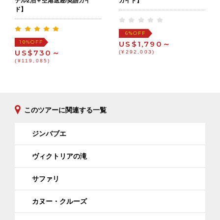
テル2泊＋空港送迎/英語ガイ
ガイド】
ド】
OFF
6%
OFF
10%
US$1,790～
US$730～
(¥292,003)
(¥119,085)
このツアーに関連する一覧
ジンバブエ
ヴィクトリアの滝
サファリ
カヌー・クルーズ