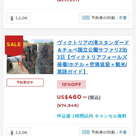
予約券の印刷：
不要
1人OK
ヴィクトリアの滝スタンダード
SALE
＆チョベ国立公園サファリ2泊
3日【ヴィクトリアフォールズ
発着/ホテル＋空港送迎＋観光/
英語ガイド】
予約受付中
10%OFF
460～
US$
(税込)
(¥74,848)
申込後 1時間以内 キャンセル無料
予約券の印刷：
不要
1人OK