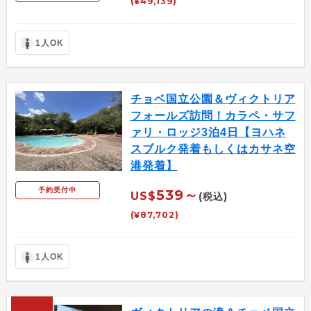
(¥49,139)
1人OK
チョベ国立公園＆ヴィクトリア
フォールズ訪問！カラペ・サフ
ァリ・ロッジ3泊4日【ヨハネ
スブルク発着もしくはカサネ空
港発着】
予約受付中
539～
US$
(税込)
(¥87,702)
1人OK