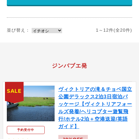
並び替え：
1～12件(全20件)
ジンバブエ発
ヴィクトリアの滝＆チョベ国立
SALE
公園デラックス2泊3日宿泊パ
ッケージ【ヴィクトリアフォー
ルズ発着/ヘリコプター遊覧飛
行/ホテル2泊＋空港送迎/英語
ガイド】
予約受付中