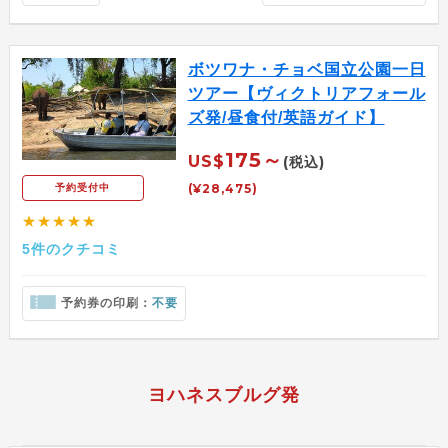
ボツワナ・チョベ国立公園一日
ツアー【ヴィクトリアフォール
ズ発/昼食付/英語ガイド】
175～
US$
(税込)
(¥28,475)
予約受付中
★★★★★
5件のクチコミ
予約券の印刷：
不要
ヨハネスブルグ発