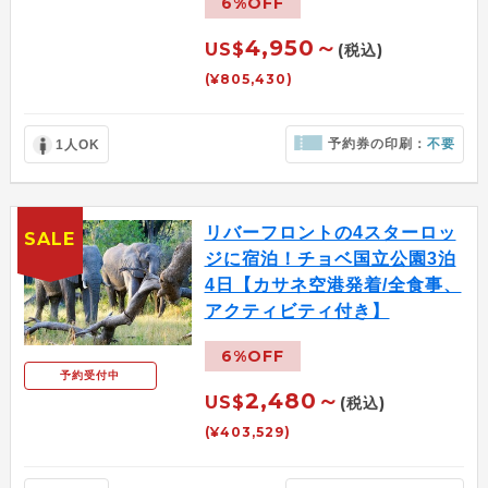
6%OFF
4,950～
US$
(税込)
(¥805,430)
予約券の印刷：
不要
1人OK
リバーフロントの4スターロッ
SALE
ジに宿泊！チョベ国立公園3泊
4日【カサネ空港発着/全食事、
アクティビティ付き】
6%OFF
予約受付中
2,480～
US$
(税込)
(¥403,529)