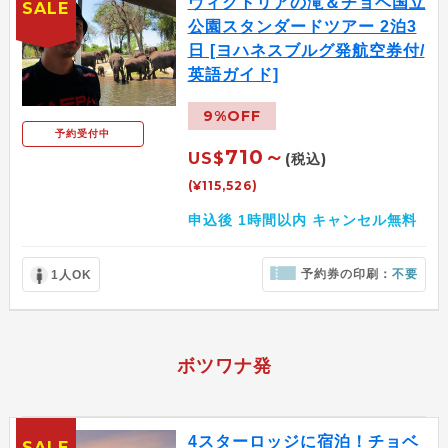
ヴィクトリアの滝＆チョベ国立
SALE
公園スタンダードツアー 2泊3
日 [ヨハネスブルグ発航空券付/
英語ガイド]
9%OFF
予約受付中
710～
US$
(税込)
(¥115,526)
申込後 1時間以内 キャンセル無料
予約券の印刷：
不要
1人OK
ボツワナ発
4スターロッジに宿泊！チョベ
SALE