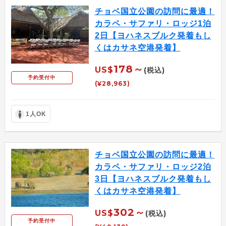
チョベ国立公園の訪問に最適！
カラペ・サファリ・ロッジ1泊
2日【ヨハネスブルク発着もし
くはカサネ空港発着】
178～
US$
(税込)
予約受付中
(¥28,963)
1人OK
チョベ国立公園の訪問に最適！
カラペ・サファリ・ロッジ2泊
3日【ヨハネスブルク発着もし
くはカサネ空港発着】
302～
US$
(税込)
予約受付中