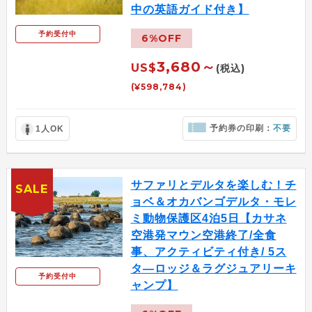
中の英語ガイド付き】
予約受付中
6%OFF
3,680～
US$
(税込)
(¥598,784)
予約券の印刷：
不要
1人OK
サファリとデルタを楽しむ！チ
SALE
ョベ＆オカバンゴデルタ・モレ
ミ動物保護区4泊5日【カサネ
空港発マウン空港終了/全食
事、アクティビティ付き/ 5ス
タ―ロッジ＆ラグジュアリーキ
予約受付中
ャンプ】