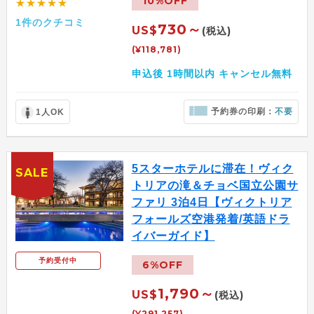
10%OFF
★★★★★
1件のクチコミ
730～
US$
(税込)
(¥118,781)
申込後 1時間以内 キャンセル無料
予約券の印刷：
不要
1人OK
5スターホテルに滞在！ヴィク
SALE
トリアの滝＆チョベ国立公園サ
ファリ 3泊4日【ヴィクトリア
フォールズ空港発着/英語ドラ
イバーガイド】
予約受付中
6%OFF
1,790～
US$
(税込)
(¥291,257)