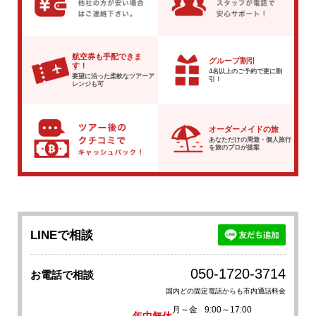
航空券も手配できま
グループ割引
す！
4名以上のご予約で
更に割
要望に沿った柔軟な
ツアーア
引！
レンジも可
オーダーメイドの旅
あなただけの周遊・個人旅行
を
旅のプロが提案
LINEで相談
050-1720-3714
お電話で相談
国内どの固定電話からも市内通話料金
月～金
9:00～17:00
年中無休