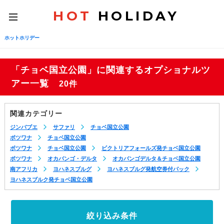
HOT
HOLIDAY
toggle
navigation
ホットホリデー
「チョベ国立公園」に関連するオプショナルツ
アー一覧
20件
関連カテゴリー
ジンバブエ
サファリ
チョベ国立公園
ボツワナ
チョベ国立公園
ボツワナ
チョベ国立公園
ビクトリアフォールズ発チョベ国立公園
ボツワナ
オカバンゴ・デルタ
オカバンゴデルタ＆チョベ国立公園
南アフリカ
ヨハネスブルグ
ヨハネスブルグ発航空券付パック
ヨハネスブルク発チョベ国立公園
絞り込み条件