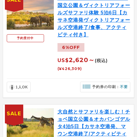
国立公園＆ヴィクトリアフォー
ルズサファリ体験 5泊6日【カ
サネ空港発ヴィクトリアフォー
ルズ空港終了/食事、アクティ
ビティ付き】
予約受付中
6%OFF
2,620～
US$
(税込)
(¥426,309)
予約券の印刷：
不要
1人OK
大自然とサファリを楽しむ！チ
SALE
ョベ国立公園＆オカバンゴデル
タ4泊5日【カサネ空港発、マ
ウン空港終了/アクティビティ