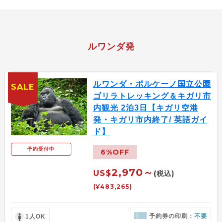
ルワンダ発
ルワンダ・ボルケーノ国立公園
SALE
ゴリラトレッキング＆キガリ市
内観光 2泊3日【キガリ空港
発・キガリ市内終了/ 英語ガイ
ド】
予約受付中
6%OFF
2,970～
US$
(税込)
(¥483,265)
予約券の印刷：
不要
1人OK