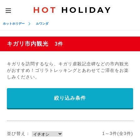
HOT
HOLIDAY
toggle
navigation
ホットホリデー
ルワンダ
キガリ市内観光
3件
キガリを訪問するなら、キガリ虐殺記念碑などの市内観光
がおすすめ！ゴリラトレッキングとあわせてご滞在をお楽
しみください。
絞り込み条件
並び替え：
1～3件(全3件)