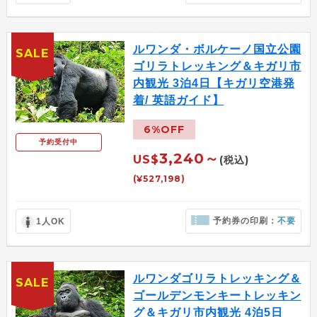
ルワンダ・ボルケーノ国立公園
SALE
ゴリラトレッキング＆キガリ市
内観光 3泊4日【キガリ空港発
着/ 英語ガイド】
6%OFF
予約受付中
3,240～
US$
(税込)
(¥527,198)
予約券の印刷：
不要
1人OK
ルワンダゴリラトレッキング＆
SALE
ゴールデンモンキートレッキン
グ＆キガリ市内観光 4泊5日