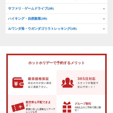
サファリ・ゲームドライブ
(2件)
ハイキング・自然散策
(3件)
ルワンダ発・ウガンダゴリラトレッキング
(1件)
ホットホリデーで
予約するメリット
航空券も手配できま
グループ割引
す！
4名以上のご予約で
更に割
要望に沿った柔軟な
ツアーア
引！
レンジも可