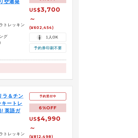
ガリ空港発
3,700
US$
～
ラトレッキン
(¥602,454)
ング
1人OK
）
予約券印刷不要
リラ＆チン
予約受付中
ンキートレ
6%OFF
/ 英語ガ
4,990
US$
～
ラトレッキン
(¥812,498)