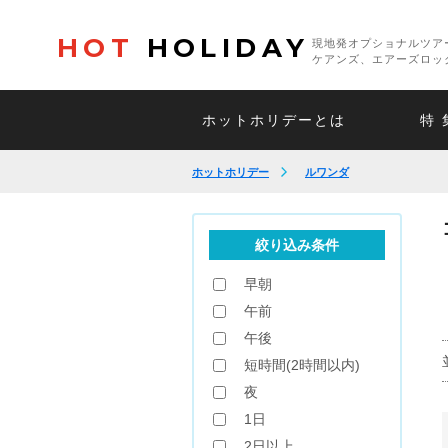
HOT
HOLIDAY
現地発オプショナルツア
ケアンズ、エアーズロッ
ホットホリデーとは
特 
ホットホリデー
ルワンダ
絞り込み条件
早朝
午前
午後
短時間(2時間以内)
夜
1日
2日以上