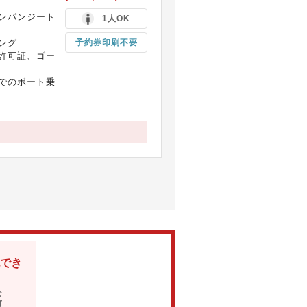
ンパンジート
1人OK
ング
予約券印刷不要
許可証、ゴー
でのボート乗
でき
な
可