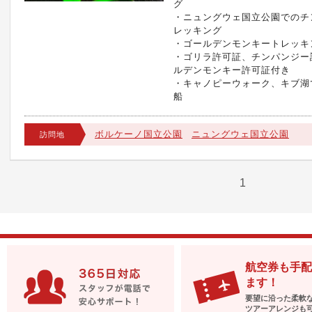
グ
・ニュングウェ国立公園でのチ
レッキング
・ゴールデンモンキートレッキ
・ゴリラ許可証、チンパンジー
ルデンモンキー許可証付き
・キャノピーウォーク、キブ湖
船
ボルケーノ国立公園
ニュングウェ国立公園
訪問地
1
航空券も手配
ます！
要望に沿った柔軟
ツアーアレンジも