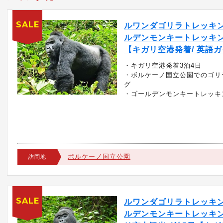
SALE
ルワンダゴリラトレッキ
ルデンモンキートレッキン
【キガリ空港発着/ 英語
・キガリ空港発着3泊4日
・ボルケーノ国立公園でのゴリ
グ
・ゴールデンモンキートレッキ
ボルケーノ国立公園
訪問地
SALE
ルワンダゴリラトレッキ
ルデンモンキートレッキ