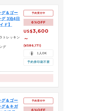
ング＆ゴー
予約受付中
グ 3泊4日
6%OFF
ガイド】
3,600
US$
ラトレッキン
～
(¥586,171)
ング
1人OK
予約券印刷不要
ング＆ゴー
予約受付中
ング＆キガ
6%OFF