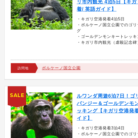
リ市内観光 4泊5日【キ
着/ 英語ガイド】
・キガリ空港発着4泊5日
・ボルケーノ国立公園でのゴリ
グ
・ゴールデンモンキートレッキ
・キガリ市内観光（虐殺記念碑
ボルケーノ国立公園
訪問地
SALE
ルワンダ周遊6泊7日！ゴ
パンジー＆ゴールデンモ
ッキング【キガリ空港発着
イド】
・キガリ空港発着3泊4日
・ボルケーノ国立公園でのゴリ