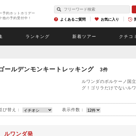
ー予約ホットホリデー
ク他の予約受付中！
よくあるご質問
お気に入り
集
ランキング
新着ツアー
クチコ
ゴールデンモンキートレッキング
3件
ルワンダのボルケーノ国
グ！ゴリラだけでないル
並び替え：
表示件数：
ルワンダ発