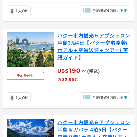
予約券の印刷：
不要
1人OK
バクー市内観光＆アブシェロン
半島3泊4日【バクー空港発着/
ホテル＋空港送迎＋ツアー/ 英
語ガイド】
190～
US$
(税込)
予約受付中
(¥30,853)
予約券の印刷：
不要
1人OK
バクー市内観光＆アブシェロン
半島＆ガバラ 4泊5日【バクー