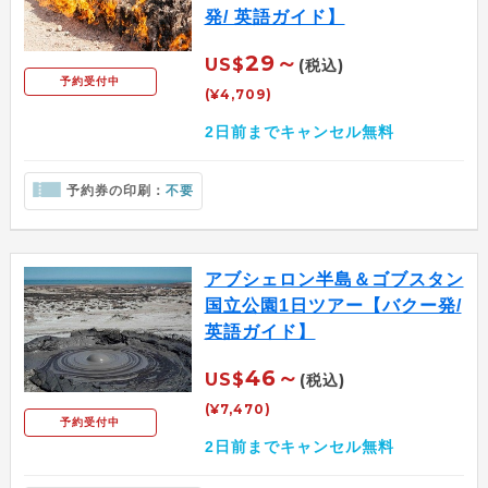
発/ 英語ガイド】
29～
US$
(税込)
予約受付中
(¥4,709)
2日前までキャンセル無料
予約券の印刷：
不要
アブシェロン半島＆ゴブスタン
国立公園1日ツアー【バクー発/
英語ガイド】
46～
US$
(税込)
(¥7,470)
予約受付中
2日前までキャンセル無料