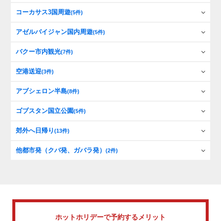
コーカサス3国周遊
(5件)
アゼルバイジャン国内周遊
(5件)
バクー市内観光
(7件)
空港送迎
(3件)
アブシェロン半島
(8件)
ゴブスタン国立公園
(5件)
郊外へ日帰り
(13件)
他都市発（クバ発、ガバラ発）
(2件)
ホットホリデーで
予約するメリット