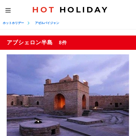
HOT
HOLIDAY
toggle
navigation
ホットホリデー
アゼルバイジャン
アブシェロン半島
8件