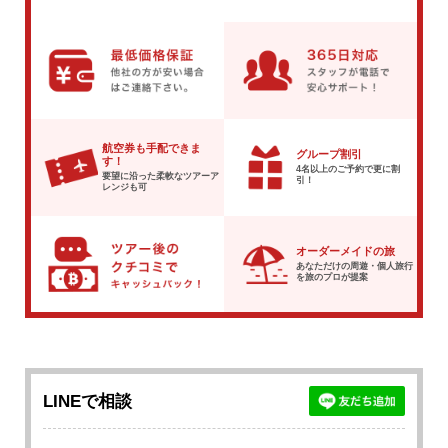
航空券も手配できま
グループ割引
す！
4名以上のご予約で
更に割
要望に沿った柔軟な
ツアーア
引！
レンジも可
オーダーメイドの旅
あなただけの周遊・個人旅行
を
旅のプロが提案
LINEで相談