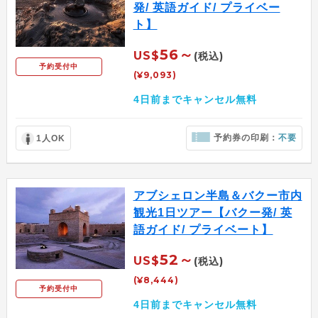
発/ 英語ガイド/ プライベー
ト】
56～
US$
(税込)
予約受付中
(¥9,093)
4日前までキャンセル無料
予約券の印刷：
不要
1人OK
アブシェロン半島＆バクー市内
観光1日ツアー【バクー発/ 英
語ガイド/ プライベート】
52～
US$
(税込)
(¥8,444)
予約受付中
4日前までキャンセル無料