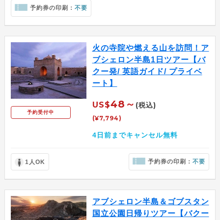
予約券の印刷：
不要
火の寺院や燃える山を訪問！ア
ブシェロン半島1日ツアー【バ
クー発/ 英語ガイド/ プライベ
ート】
48～
US$
(税込)
予約受付中
(¥7,794)
4日前までキャンセル無料
予約券の印刷：
不要
1人OK
アブシェロン半島＆ゴブスタン
国立公園日帰りツアー【バクー