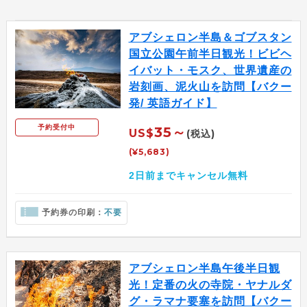
アブシェロン半島＆ゴブスタン
国立公園午前半日観光！ビビヘ
イバット・モスク、世界遺産の
岩刻画、泥火山を訪問【バクー
発/ 英語ガイド】
予約受付中
35～
US$
(税込)
(¥5,683)
2日前までキャンセル無料
予約券の印刷：
不要
アブシェロン半島午後半日観
光！定番の火の寺院・ヤナルダ
グ・ラマナ要塞を訪問【バクー