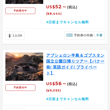
52～
US$
(税込)
予約受付中
(¥8,444)
4日前までキャンセル無料
予約券の印刷：
不要
1人OK
アブシェロン半島＆ゴブスタン
国立公園日帰りツアー【バクー
発/ 英語ガイド/ プライベー
ト】
56～
US$
(税込)
予約受付中
(¥9,093)
4日前までキャンセル無料