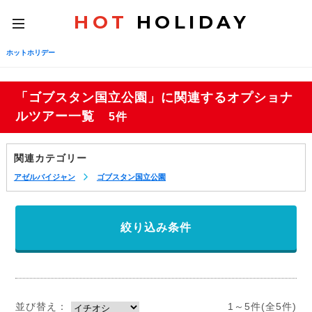
HOT
HOLIDAY
toggle
navigation
ホットホリデー
「ゴブスタン国立公園」に関連するオプショナ
ルツアー一覧
5件
関連カテゴリー
アゼルバイジャン
ゴブスタン国立公園
絞り込み条件
並び替え：
1～5件(全5件)