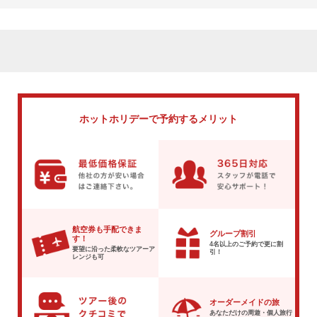
ホットホリデーで
予約するメリット
航空券も手配できま
グループ割引
す！
4名以上のご予約で
更に割
要望に沿った柔軟な
ツアーア
引！
レンジも可
オーダーメイドの旅
あなただけの周遊・個人旅行