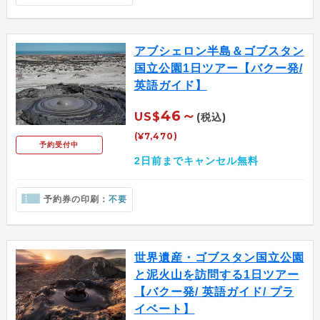
アブシェロン半島＆ゴブスタン
国立公園1日ツアー【バクー発/
英語ガイド】
46～
US$
(税込)
(¥7,470)
予約受付中
2日前までキャンセル無料
予約券の印刷：
不要
世界遺産・ゴブスタン国立公園
と泥火山を訪問する1日ツアー
【バクー発/ 英語ガイド/ プラ
イベート】