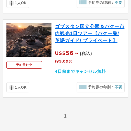
予約券の印刷：
不要
1人OK
ゴブスタン国立公園＆バクー市
内観光1日ツアー【バクー発/
英語ガイド/ プライベート】
56～
US$
(税込)
(¥9,093)
予約受付中
4日前までキャンセル無料
予約券の印刷：
不要
1人OK
1