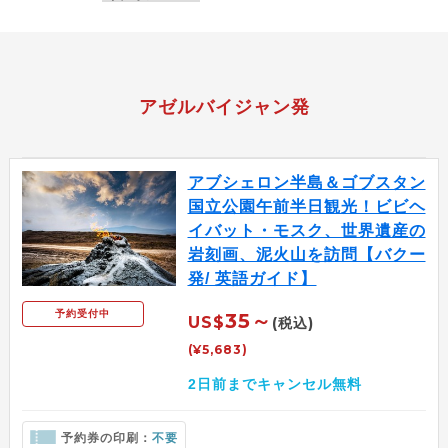
アゼルバイジャン発
アブシェロン半島＆ゴブスタン
国立公園午前半日観光！ビビヘ
イバット・モスク、世界遺産の
岩刻画、泥火山を訪問【バクー
発/ 英語ガイド】
予約受付中
35～
US$
(税込)
(¥5,683)
2日前までキャンセル無料
予約券の印刷：
不要