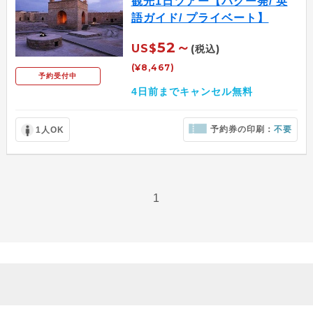
観光1日ツアー【バクー発/ 英
語ガイド/ プライベート】
52～
US$
(税込)
(¥8,467)
予約受付中
4日前までキャンセル無料
予約券の印刷：
不要
1人OK
1