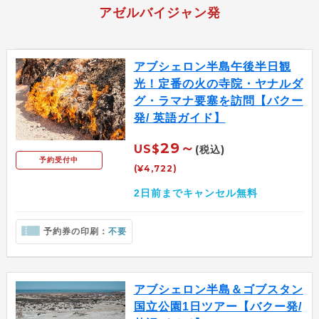
アゼルバイジャン発
アブシェロン半島午後半日観
光！定番の火の寺院・ヤナルダ
グ・ラマナ要塞を訪問【バクー
発/ 英語ガイド】
29～
US$
(税込)
予約受付中
(¥4,722)
2日前までキャンセル無料
予約券の印刷：
不要
アブシェロン半島＆ゴブスタン
国立公園1日ツアー【バクー発/