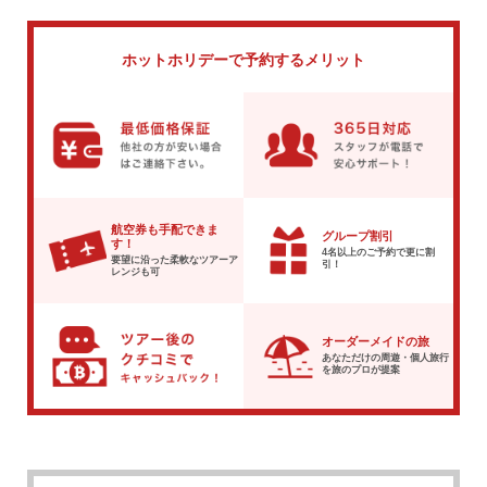
ホットホリデーで
予約するメリット
航空券も手配できま
グループ割引
す！
4名以上のご予約で
更に割
要望に沿った柔軟な
ツアーア
引！
レンジも可
オーダーメイドの旅
あなただけの周遊・個人旅行
を
旅のプロが提案