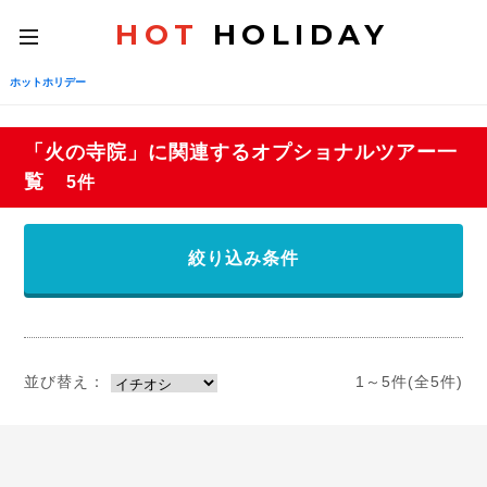
HOT
HOLIDAY
toggle
navigation
ホットホリデー
「火の寺院」に関連するオプショナルツアー一
覧
5件
絞り込み条件
並び替え：
1～5件(全5件)