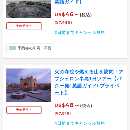
英語ガイド】
46～
US$
(税込)
(¥7,490)
予約受付中
2日前までキャンセル無料
予約券の印刷：
不要
火の寺院や燃える山を訪問！ア
ブシェロン半島1日ツアー【バ
クー発/ 英語ガイド/ プライベ
ート】
48～
US$
(税込)
予約受付中
(¥7,816)
4日前までキャンセル無料