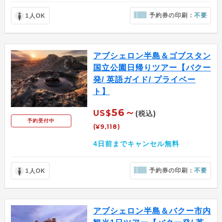
予約券の印刷：
不要
1人OK
アブシェロン半島＆ゴブスタン
国立公園日帰りツアー【バクー
発/ 英語ガイド/ プライベー
ト】
56～
US$
(税込)
予約受付中
(¥9,118)
4日前までキャンセル無料
予約券の印刷：
不要
1人OK
アブシェロン半島＆バクー市内