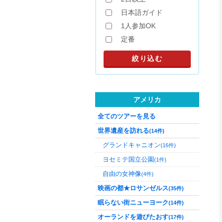
日本語ガイド
1人参加OK
定番
アメリカ
全てのツアーを見る
世界遺産を訪れる
(14件)
グランドキャニオン
(16件)
ヨセミテ国立公園
(1件)
自由の女神像
(4件)
映画の都★ロサンゼルス
(35件)
眠らない街ニューヨーク
(14件)
オーランドを遊びたおす
(17件)