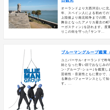
日観光
オーランドより大西洋沿いに北上
年、スペイン人による初めての
上陸後より南北戦争までの間、
舞台となったアメリカ最古の町
ーガスティン｣を訪れます。度
りこの街を守った｢サンマ...
ブルーマングループ鑑賞（Ti
ユニバーサル･オーランドで昨
始となった青い顔でおなじみの
ン･グループ･ショー｣を鑑賞し
芸術性・音楽性ともに豊かで、
る舞台バフォーマンスとして知
す。...