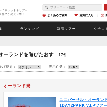
ー予約ホットホリデー
ク他の予約受付中！
よくあるご質問
お気に入り
集
ランキング
新着ツアー
クチコ
オーランドを遊びたおす
17件
並び替え：
表示件数：
オーランド発
ユニバーサル・オーラン
1DAY2PARK V.I.Pツア