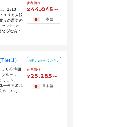
参考価格
44,045～
¥
。1513
アメリカ大陸
日本語
数々の歴史の
｢セント･オ
重なる戦渦よ
er.1）
お問い合わせください
年より公演開
参考価格
｢ブルーマ
25,285～
¥
ましょう。
ユーモア溢れ
日本語
られていま