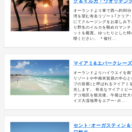
グ＆イルカ・ウオッチン
オーランドより車で西へ約90
湾を望む有名リゾート｢クリア･
にてクルージングをお楽しみ下
り野生のイルカを眺めロマンチ
ットを鑑賞。ゆったりとした時
喫ください。 ＊催行...
マイアミ&エバークレーズ
オーランドよりハイウエイを南
リゾートや中南米貿易の中心と
ブの首都｣と呼ばれるマイアミ
光します。 有名なマイアミビ
デコ地区を観光後、午後は壮大
イズ大湿地帯をエアー･ボ...
セント･オーガスティン＆