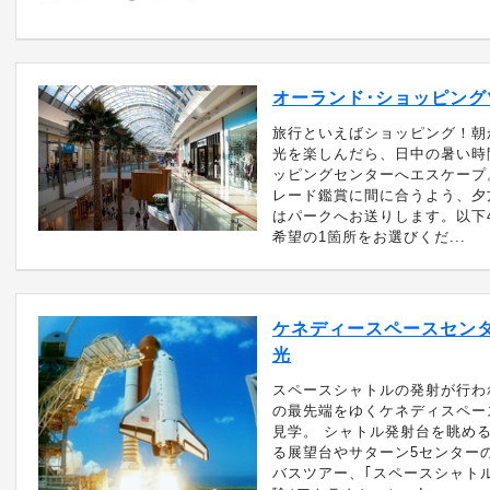
オーランド･ショッピング
旅行といえばショッピング！朝
光を楽しんだら、日中の暑い時
ッピングセンターへエスケープ
レード鑑賞に間に合うよう、夕
はパークへお送りします。以下
希望の1箇所をお選びくだ...
ケネディースペースセンタ
光
スペースシャトルの発射が行わ
の最先端をゆくケネディスペー
見学。 シャトル発射台を眺め
る展望台やサターン5センター
バスツアー、｢スペースシャト