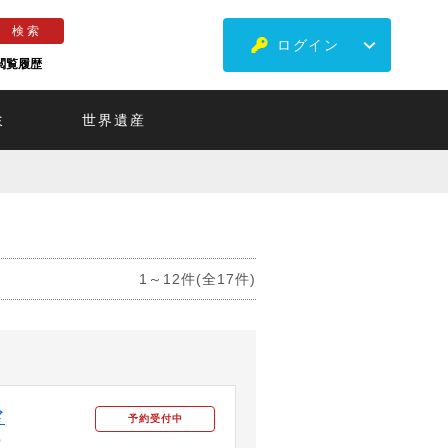
ログイン
閲覧履歴
ミ
世界遺産
1～12件(全17件)
ド
予約受付中
ー