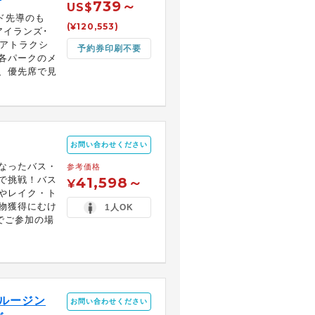
739～
US$
ド先導のも
(¥120,553)
アイランズ･
･アトラクシ
予約券印刷不要
各パークのメ
、優先席で見
お問い合わせください
なったバス・
参考価格
で挑戦！バス
41,598～
¥
やレイク・ト
物獲得にむけ
1人OK
様でご参加の場
ルージン
お問い合わせください