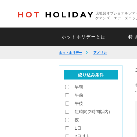
HOT
HOLIDAY
現地発オプショナルツア
ケアンズ、エアーズロッ
ホットホリデーとは
特 
ホットホリデー
アメリカ
絞り込み条件
早朝
午前
午後
短時間(2時間以内)
夜
1日
2日以上