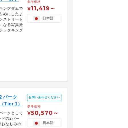
参考価格
11,419～
¥
キングダムで
占めにしたよ
日本語
ンストリート
になる写真撮
ジックキング
２パーク
お問い合わせください
ier.1）
参考価格
50,570～
¥
パークとして
ンドの2パー
日本語
でおなじみの