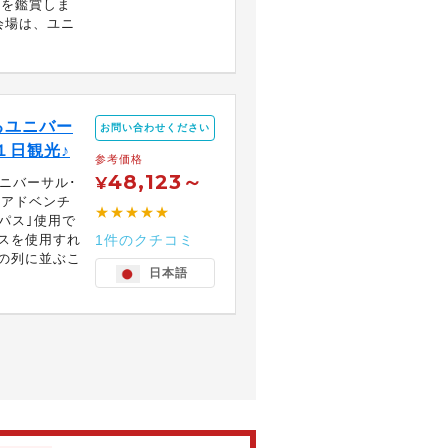
｣を鑑賞しま
会場は、ユニ
るユニバー
お問い合わせください
１日観光♪
参考価格
48,123～
¥
ニバーサル･
･アドベンチ
★★★★★
スパス｣使用で
スを使用すれ
1件のクチコミ
の列に並ぶこ
日本語