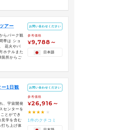
ツアー
お問い合わせください
からパーク観
参考価格
間帯は ショ
9,788～
¥
。 花火やパ
方ホテルまた
日本語
4箇所からご
ー1日観
お問い合わせください
参考価格
26,916～
¥
れ、宇宙開発
スセンターを
★★★★
★
ることができ
の見学を含む
1件のクチコミ
ル打ち上げ体
日本語