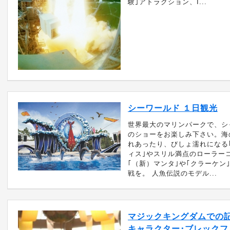
験｣アトラクション、I...
シーワールド １日観光
世界最大のマリンパークで、シ
のショーをお楽しみ下さい。海
れあったり、びしょ濡れになる
ィス｣やスリル満点のローラー
｢（新）マンタ｣や｢クラーケン
戦を。 人魚伝説のモデル...
マジックキングダムでの
キャラクター･ブレックフ