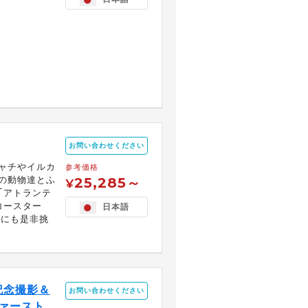
お問い合わせください
ャチやイルカ
参考価格
の動物達とふ
25,285～
¥
｢アトランテ
コースター
日本語
｣にも是非挑
記念撮影＆
お問い合わせください
ァースト