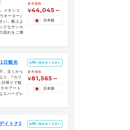
グ
参考価格
44,045～
¥
分。メキシコ
ウオーター｣
日本語
さい。船上よ
ックなサンセ
の流れをご満
1日観光
お問い合わせください
下。古くから
参考価格
なり、｢カリ
81,565～
¥
を日帰りで観
ーチやアート
日本語
なエバーグレ
デイトナ1
お問い合わせください