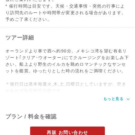
* 催行時間は目安です。天候・交通事情・突然の行事によ
り訪問先のルートや時間帯が変更される場合があります。
予めご了承ください。
ツアー詳細
オーランドより車で西へ約90分。メキシコ湾を望む有名リ
ゾート｢クリア･ウオーター｣にてクルージングをお楽しみ下
さい。船上より野生のイルカを眺めロマンチックなサンセ
ットを鑑賞。ゆったりとした時の流れをご満喫ください。
＊催行日は基本毎週火,木,土,日曜日としていますが、空き
があれば毎日対応可能です。
もっと見る
プラン / 料金を確認
再販 お問い合わせ