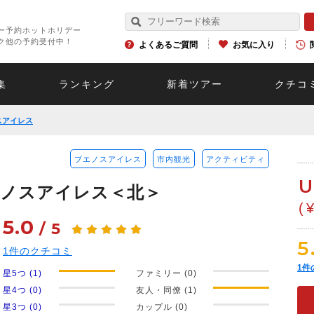
ー予約ホットホリデー
ク他の予約受付中！
よくあるご質問
お気に入り
集
ランキング
新着ツアー
クチコ
スアイレス
ブエノスアイレス
市内観光
アクティビティ
U
エノスアイレス＜北＞
(
5.0
/
5
5
1
件のクチコミ
1
件
星5つ (1)
ファミリー (0)
星4つ (0)
友人・同僚 (1)
星3つ (0)
カップル (0)