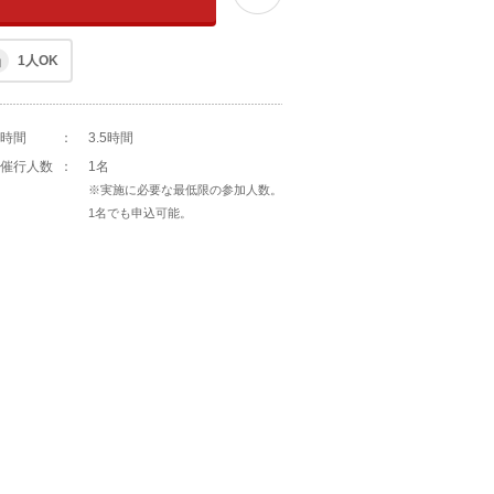
1人OK
時間
：
3.5時間
催行人数
：
1名
※実施に必要な最低限の参加人数。
1名でも申込可能。