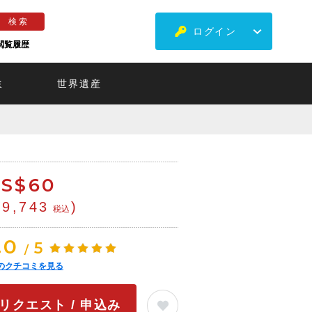
ログイン
閲覧履歴
ミ
世界遺産
S$
60
¥9,743
)
税込
.0
5
/
のクチコミを見る
リクエスト / 申込み