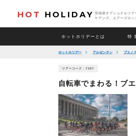
HOT
HOLIDAY
現地発オプショナルツア
ケアンズ、エアーズロッ
ホットホリデーとは
特 
ホットホリデー
アルゼンチン
ブエノ
ツアーコード : 7397
自転車でまわる！ブ