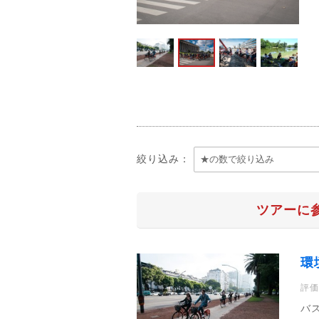
絞り込み：
ツアーに
環
評価
バ